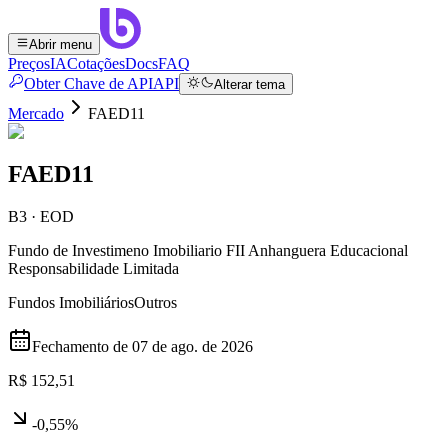
Abrir menu
Preços
IA
Cotações
Docs
FAQ
Obter Chave de API
API
Alterar tema
Mercado
FAED11
FAED11
B3 · EOD
Fundo de Investimeno Imobiliario FII Anhanguera Educacional
Responsabilidade Limitada
Fundos Imobiliários
Outros
Fechamento de
07 de ago. de 2026
R$ 152,51
-0,55%