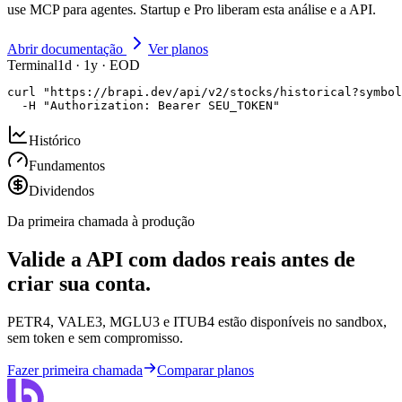
use MCP para agentes. Startup e Pro liberam esta análise e a API.
Abrir documentação
Ver planos
Terminal
1d · 1y · EOD
curl "https://brapi.dev/api/v2/stocks/historical?symbol
  -H "Authorization: Bearer SEU_TOKEN"
Histórico
Fundamentos
Dividendos
Da primeira chamada à produção
Valide a API com dados reais antes de
criar sua conta.
PETR4, VALE3, MGLU3 e ITUB4 estão disponíveis no sandbox,
sem token e sem compromisso.
Fazer primeira chamada
Comparar planos