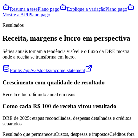
Resuma a tese
Plano pago
Explique a variação
Plano pago
Mostre a API
Plano pago
Resultados
Receita, margens e lucro em perspectiva
Séries anuais tornam a tendência visível e o fluxo da DRE mostra
onde a receita se transforma em lucro.
Fonte:
/api/v2/stocks/income-statement
Crescimento com qualidade de resultado
Receita e lucro líquido anual em reais
Como cada R$ 100 de receita virou resultado
DRE de 2025: etapas reconciliadas, despesas detalhadas e créditos
separados
Resultado que permaneceu
Custos, despesas e impostos
Créditos fora