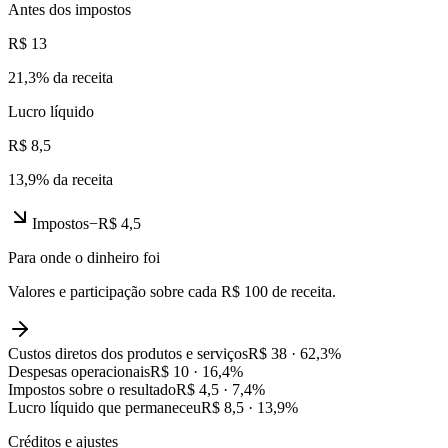
Antes dos impostos
R$ 13
21,3
% da receita
Lucro líquido
R$ 8,5
13,9
% da receita
Impostos
−
R$ 4,5
Para onde o dinheiro foi
Valores e participação sobre cada R$ 100 de receita.
Custos diretos dos produtos e serviços
R$ 38
·
62,3
%
Despesas operacionais
R$ 10
·
16,4
%
Impostos sobre o resultado
R$ 4,5
·
7,4
%
Lucro líquido que permaneceu
R$ 8,5
·
13,9
%
Créditos e ajustes