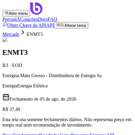
Abrir menu
Preços
IA
Cotações
Docs
FAQ
Obter Chave de API
API
Alterar tema
Mercado
ENMT3
ENMT3
B3 · EOD
Energisa Mato Grosso - Distribuidora de Energia Sa
Energia
Energia Elétrica
Fechamento de
05 de ago. de 2026
R$ 37,49
Esta tela usa somente fechamentos diários. Não representa preço em
tempo real nem recomendação de investimento.