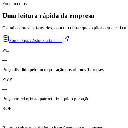
Fundamentos
Uma leitura rápida da empresa
Os indicadores mais usados, com uma frase que explica o que cada 
Fonte:
/api/v2/stocks/statistics
P/L
—
Preço dividido pelo lucro por ação dos últimos 12 meses.
P/VP
—
Preço em relação ao patrimônio líquido por ação.
ROE
—
Retorno sobre o patrimônio; base financeira mais recente.