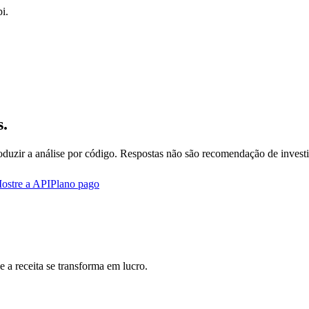
i.
s.
oduzir a análise por código. Respostas não são recomendação de invest
ostre a API
Plano pago
 a receita se transforma em lucro.