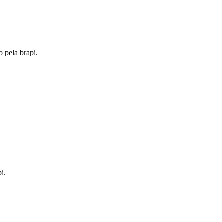
o pela brapi.
i.