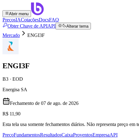
Abrir menu
Preços
IA
Cotações
Docs
FAQ
Obter Chave de API
API
Alterar tema
Mercado
ENGI3F
ENGI3F
B3 · EOD
Energisa SA
Fechamento de
07 de ago. de 2026
R$ 11,90
Esta tela usa somente fechamentos diários. Não representa preço em
Preço
Fundamentos
Resultados
Caixa
Proventos
Empresa
API