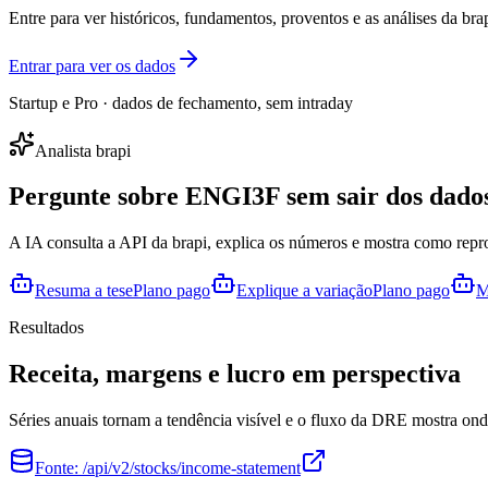
Entre para ver históricos, fundamentos, proventos e as análises da brap
Entrar para ver os dados
Startup e Pro · dados de fechamento, sem intraday
Analista brapi
Pergunte sobre
ENGI3F
sem sair dos dado
A IA consulta a API da brapi, explica os números e mostra como repr
Resuma a tese
Plano pago
Explique a variação
Plano pago
M
Resultados
Receita, margens e lucro em perspectiva
Séries anuais tornam a tendência visível e o fluxo da DRE mostra onde
Fonte:
/api/v2/stocks/income-statement