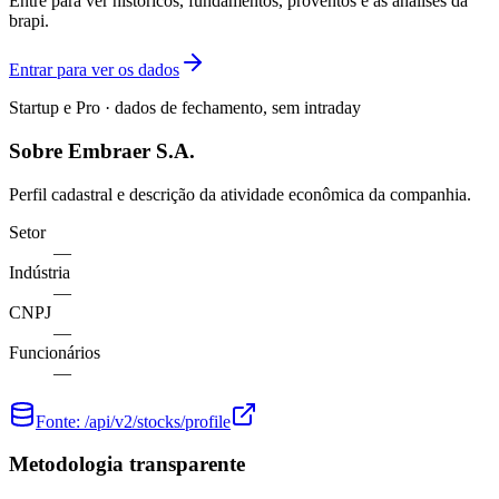
Entre para ver históricos, fundamentos, proventos e as análises da
brapi.
Entrar para ver os dados
Startup e Pro · dados de fechamento, sem intraday
Sobre Embraer S.A.
Perfil cadastral e descrição da atividade econômica da companhia.
Setor
—
Indústria
—
CNPJ
—
Funcionários
—
Fonte:
/api/v2/stocks/profile
Metodologia transparente