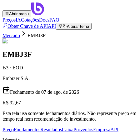
Abrir menu
Preços
IA
Cotações
Docs
FAQ
Obter Chave de API
API
Alterar tema
Mercado
EMBJ3F
EMBJ3F
B3 · EOD
Embraer S.A.
Fechamento de
07 de ago. de 2026
R$ 92,67
Esta tela usa somente fechamentos diários. Não representa preço em
tempo real nem recomendação de investimento.
Preço
Fundamentos
Resultados
Caixa
Proventos
Empresa
API