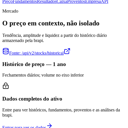
Preço
Fundamentos
Resultados
Caixa
Proventos
Empresa
API
Mercado
O preço em contexto, não isolado
Tendência, amplitude e liquidez a partir do histórico diário
armazenado pela brapi.
Fonte:
/api/v2/stocks/historical
Histórico de preço — 1 ano
Fechamentos diários; volume no eixo inferior
Dados completos do ativo
Entre para ver históricos, fundamentos, proventos e as análises da
brapi.
Entrar para ver os dados