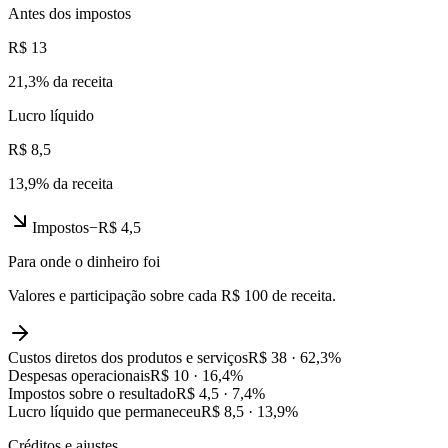
Antes dos impostos
R$ 13
21,3
% da receita
Lucro líquido
R$ 8,5
13,9
% da receita
Impostos
−
R$ 4,5
Para onde o dinheiro foi
Valores e participação sobre cada R$ 100 de receita.
Custos diretos dos produtos e serviços
R$ 38
·
62,3
%
Despesas operacionais
R$ 10
·
16,4
%
Impostos sobre o resultado
R$ 4,5
·
7,4
%
Lucro líquido que permaneceu
R$ 8,5
·
13,9
%
Créditos e ajustes