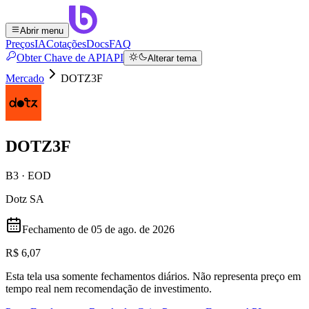
Abrir menu
Preços
IA
Cotações
Docs
FAQ
Obter Chave de API
API
Alterar tema
Mercado
DOTZ3F
DOTZ3F
B3 · EOD
Dotz SA
Fechamento de
05 de ago. de 2026
R$ 6,07
Esta tela usa somente fechamentos diários. Não representa preço em
tempo real nem recomendação de investimento.