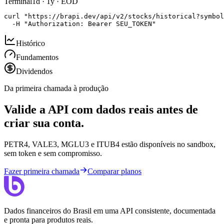
Terminal
1d · 1y · EOD
curl "https://brapi.dev/api/v2/stocks/historical?symbol
  -H "Authorization: Bearer SEU_TOKEN"
Histórico
Fundamentos
Dividendos
Da primeira chamada à produção
Valide a API com dados reais antes de
criar sua conta.
PETR4, VALE3, MGLU3 e ITUB4 estão disponíveis no sandbox,
sem token e sem compromisso.
Fazer primeira chamada
Comparar planos
Dados financeiros do Brasil em uma API consistente, documentada
e pronta para produtos reais.