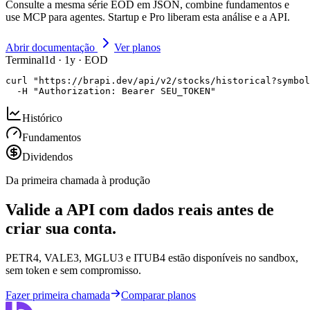
Consulte a mesma série EOD em JSON, combine fundamentos e
use MCP para agentes. Startup e Pro liberam esta análise e a API.
Abrir documentação
Ver planos
Terminal
1d · 1y · EOD
curl "https://brapi.dev/api/v2/stocks/historical?symbol
  -H "Authorization: Bearer SEU_TOKEN"
Histórico
Fundamentos
Dividendos
Da primeira chamada à produção
Valide a API com dados reais antes de
criar sua conta.
PETR4, VALE3, MGLU3 e ITUB4 estão disponíveis no sandbox,
sem token e sem compromisso.
Fazer primeira chamada
Comparar planos