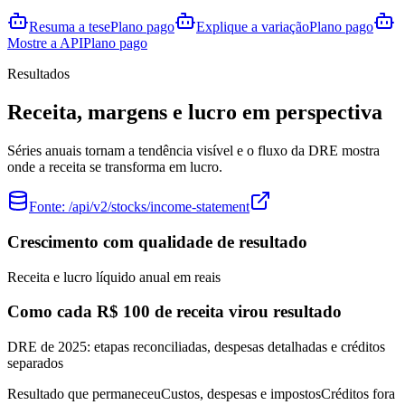
Resuma a tese
Plano pago
Explique a variação
Plano pago
Mostre a API
Plano pago
Resultados
Receita, margens e lucro em perspectiva
Séries anuais tornam a tendência visível e o fluxo da DRE mostra
onde a receita se transforma em lucro.
Fonte:
/api/v2/stocks/income-statement
Crescimento com qualidade de resultado
Receita e lucro líquido anual em reais
Como cada R$ 100 de receita virou resultado
DRE de 2025: etapas reconciliadas, despesas detalhadas e créditos
separados
Resultado que permaneceu
Custos, despesas e impostos
Créditos fora