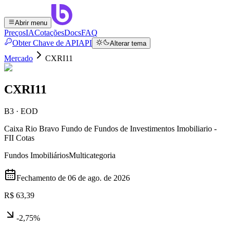
Abrir menu
Preços
IA
Cotações
Docs
FAQ
Obter Chave de API
API
Alterar tema
Mercado
CXRI11
CXRI11
B3 · EOD
Caixa Rio Bravo Fundo de Fundos de Investimentos Imobiliario -
FII Cotas
Fundos Imobiliários
Multicategoria
Fechamento de
06 de ago. de 2026
R$ 63,39
-2,75%