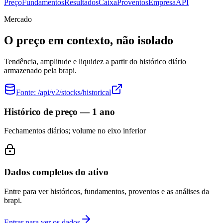
Preço
Fundamentos
Resultados
Caixa
Proventos
Empresa
API
Mercado
O preço em contexto, não isolado
Tendência, amplitude e liquidez a partir do histórico diário
armazenado pela brapi.
Fonte:
/api/v2/stocks/historical
Histórico de preço — 1 ano
Fechamentos diários; volume no eixo inferior
Dados completos do ativo
Entre para ver históricos, fundamentos, proventos e as análises da
brapi.
Entrar para ver os dados