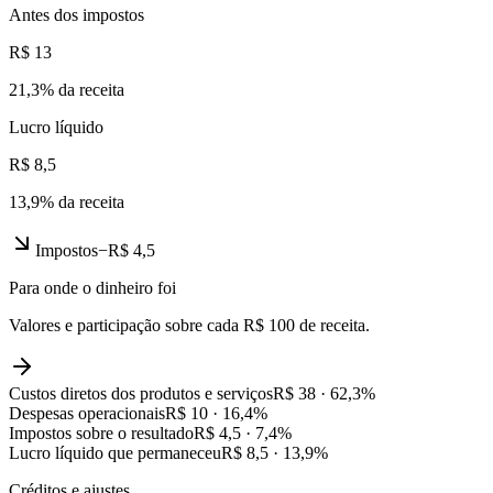
Antes dos impostos
R$ 13
21,3
% da receita
Lucro líquido
R$ 8,5
13,9
% da receita
Impostos
−
R$ 4,5
Para onde o dinheiro foi
Valores e participação sobre cada R$ 100 de receita.
Custos diretos dos produtos e serviços
R$ 38
·
62,3
%
Despesas operacionais
R$ 10
·
16,4
%
Impostos sobre o resultado
R$ 4,5
·
7,4
%
Lucro líquido que permaneceu
R$ 8,5
·
13,9
%
Créditos e ajustes