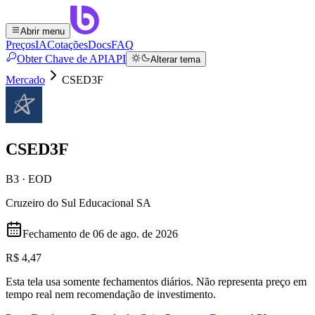
Abrir menu
Preços
IA
Cotações
Docs
FAQ
Obter Chave de API
API
Alterar tema
Mercado
CSED3F
CSED3F
B3 · EOD
Cruzeiro do Sul Educacional SA
Fechamento de
06 de ago. de 2026
R$ 4,47
Esta tela usa somente fechamentos diários. Não representa preço em
tempo real nem recomendação de investimento.