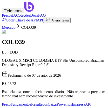
Abrir menu
Preços
IA
Cotações
Docs
FAQ
Obter Chave de API
API
Alterar tema
Mercado
COLO39
COLO39
B3 · EOD
GLOBAL X MSCI COLOMBIA ETF Shs Unsponsored Brazilian
Depositary Receipt Repr 0.2 Sh
Fechamento de
07 de ago. de 2026
R$ 47,72
Esta tela usa somente fechamentos diários. Não representa preço em
tempo real nem recomendação de investimento.
Preço
Fundamentos
Resultados
Caixa
Proventos
Empresa
API