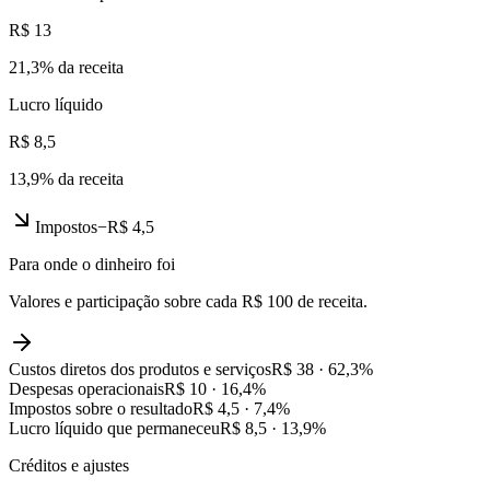
R$ 13
21,3
% da receita
Lucro líquido
R$ 8,5
13,9
% da receita
Impostos
−
R$ 4,5
Para onde o dinheiro foi
Valores e participação sobre cada R$ 100 de receita.
Custos diretos dos produtos e serviços
R$ 38
·
62,3
%
Despesas operacionais
R$ 10
·
16,4
%
Impostos sobre o resultado
R$ 4,5
·
7,4
%
Lucro líquido que permaneceu
R$ 8,5
·
13,9
%
Créditos e ajustes