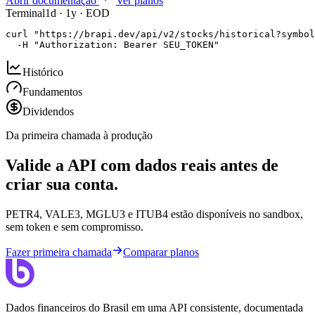
Abrir documentação
Ver planos
Terminal
1d · 1y · EOD
curl "https://brapi.dev/api/v2/stocks/historical?symbol
  -H "Authorization: Bearer SEU_TOKEN"
Histórico
Fundamentos
Dividendos
Da primeira chamada à produção
Valide a API com dados reais antes de
criar sua conta.
PETR4, VALE3, MGLU3 e ITUB4 estão disponíveis no sandbox,
sem token e sem compromisso.
Fazer primeira chamada
Comparar planos
Dados financeiros do Brasil em uma API consistente, documentada