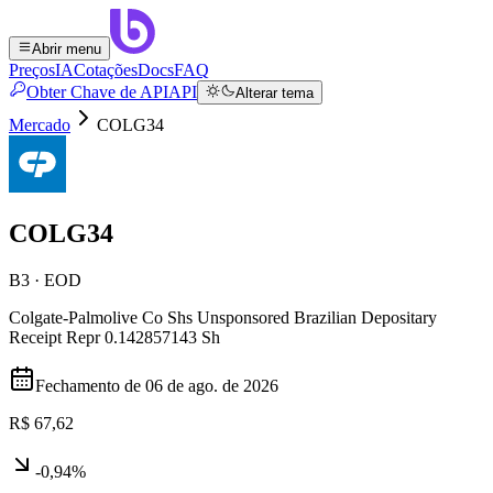
Abrir menu
Preços
IA
Cotações
Docs
FAQ
Obter Chave de API
API
Alterar tema
Mercado
COLG34
COLG34
B3 · EOD
Colgate-Palmolive Co Shs Unsponsored Brazilian Depositary
Receipt Repr 0.142857143 Sh
Fechamento de
06 de ago. de 2026
R$ 67,62
-0,94%