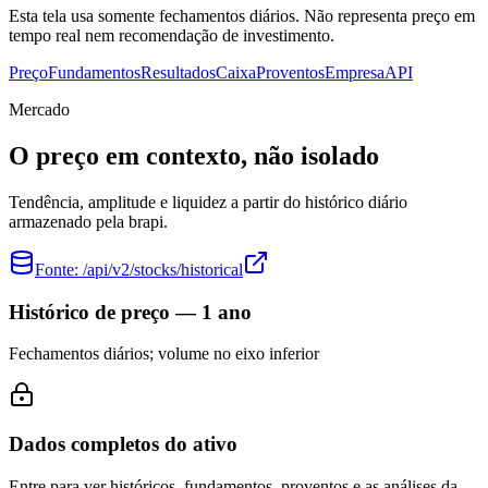
Esta tela usa somente fechamentos diários. Não representa preço em
tempo real nem recomendação de investimento.
Preço
Fundamentos
Resultados
Caixa
Proventos
Empresa
API
Mercado
O preço em contexto, não isolado
Tendência, amplitude e liquidez a partir do histórico diário
armazenado pela brapi.
Fonte:
/api/v2/stocks/historical
Histórico de preço — 1 ano
Fechamentos diários; volume no eixo inferior
Dados completos do ativo
Entre para ver históricos, fundamentos, proventos e as análises da