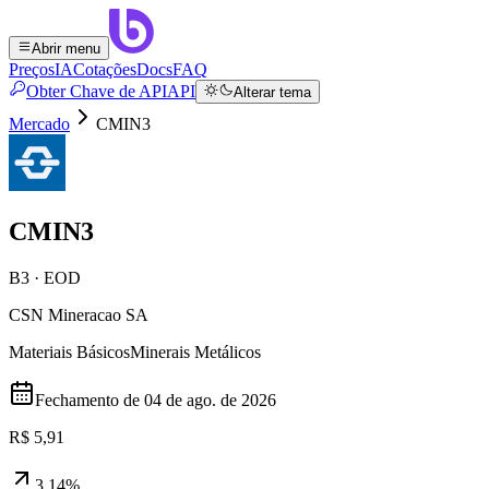
Abrir menu
Preços
IA
Cotações
Docs
FAQ
Obter Chave de API
API
Alterar tema
Mercado
CMIN3
CMIN3
B3 · EOD
CSN Mineracao SA
Materiais Básicos
Minerais Metálicos
Fechamento de
04 de ago. de 2026
R$ 5,91
3,14%