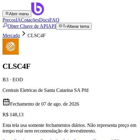
Abrir menu
Preços
IA
Cotações
Docs
FAQ
Obter Chave de API
API
Alterar tema
Mercado
CLSC4F
CLSC4F
B3 · EOD
Centrais Eletricas de Santa Catarina SA Pfd
Fechamento de
07 de ago. de 2026
R$ 148,13
Esta tela usa somente fechamentos diários. Não representa preço em
tempo real nem recomendação de investimento.