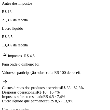
Antes dos impostos
R$ 13
21,3
% da receita
Lucro líquido
R$ 8,5
13,9
% da receita
Impostos
−
R$ 4,5
Para onde o dinheiro foi
Valores e participação sobre cada R$ 100 de receita.
Custos diretos dos produtos e serviços
R$ 38
·
62,3
%
Despesas operacionais
R$ 10
·
16,4
%
Impostos sobre o resultado
R$ 4,5
·
7,4
%
Lucro líquido que permaneceu
R$ 8,5
·
13,9
%
Créditos e ajustes