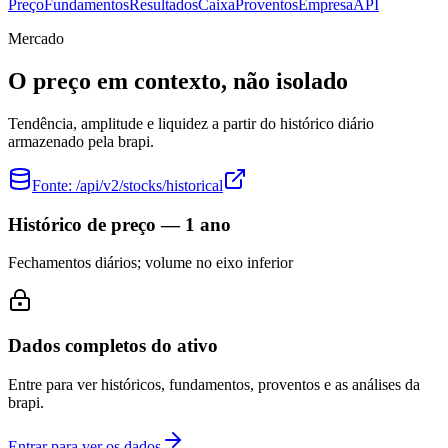
Preço
Fundamentos
Resultados
Caixa
Proventos
Empresa
API
Mercado
O preço em contexto, não isolado
Tendência, amplitude e liquidez a partir do histórico diário
armazenado pela brapi.
Fonte:
/api/v2/stocks/historical
Histórico de preço — 1 ano
Fechamentos diários; volume no eixo inferior
Dados completos do ativo
Entre para ver históricos, fundamentos, proventos e as análises da
brapi.
Entrar para ver os dados