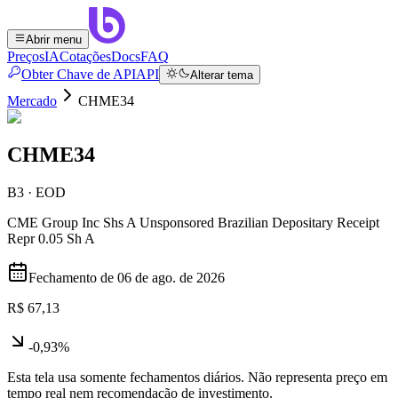
Abrir menu
Preços
IA
Cotações
Docs
FAQ
Obter Chave de API
API
Alterar tema
Mercado
CHME34
CHME34
B3 · EOD
CME Group Inc Shs A Unsponsored Brazilian Depositary Receipt
Repr 0.05 Sh A
Fechamento de
06 de ago. de 2026
R$ 67,13
-0,93%
Esta tela usa somente fechamentos diários. Não representa preço em
tempo real nem recomendação de investimento.