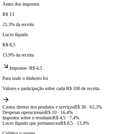
Antes dos impostos
R$ 13
21,3
% da receita
Lucro líquido
R$ 8,5
13,9
% da receita
Impostos
−
R$ 4,5
Para onde o dinheiro foi
Valores e participação sobre cada R$ 100 de receita.
Custos diretos dos produtos e serviços
R$ 38
·
62,3
%
Despesas operacionais
R$ 10
·
16,4
%
Impostos sobre o resultado
R$ 4,5
·
7,4
%
Lucro líquido que permaneceu
R$ 8,5
·
13,9
%
Créditos e ajustes