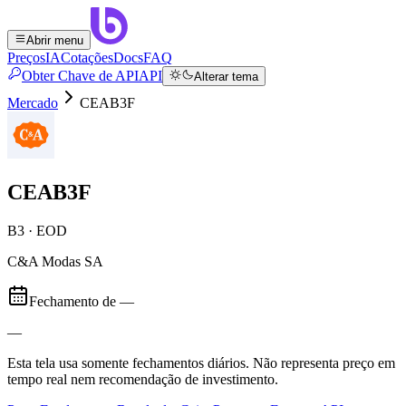
Abrir menu
Preços
IA
Cotações
Docs
FAQ
Obter Chave de API
API
Alterar tema
Mercado
CEAB3F
CEAB3F
B3 · EOD
C&A Modas SA
Fechamento de
—
—
Esta tela usa somente fechamentos diários. Não representa preço em
tempo real nem recomendação de investimento.