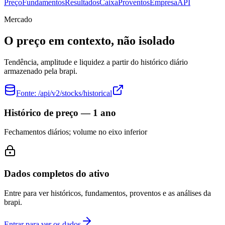
Preço
Fundamentos
Resultados
Caixa
Proventos
Empresa
API
Mercado
O preço em contexto, não isolado
Tendência, amplitude e liquidez a partir do histórico diário
armazenado pela brapi.
Fonte:
/api/v2/stocks/historical
Histórico de preço — 1 ano
Fechamentos diários; volume no eixo inferior
Dados completos do ativo
Entre para ver históricos, fundamentos, proventos e as análises da
brapi.
Entrar para ver os dados