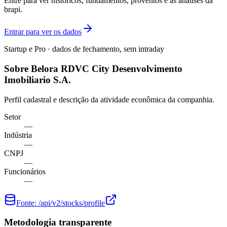
Entre para ver históricos, fundamentos, proventos e as análises da
brapi.
Entrar para ver os dados
Startup e Pro · dados de fechamento, sem intraday
Sobre Belora RDVC City Desenvolvimento
Imobiliario S.A.
Perfil cadastral e descrição da atividade econômica da companhia.
Setor
—
Indústria
—
CNPJ
—
Funcionários
—
Fonte:
/api/v2/stocks/profile
Metodologia transparente