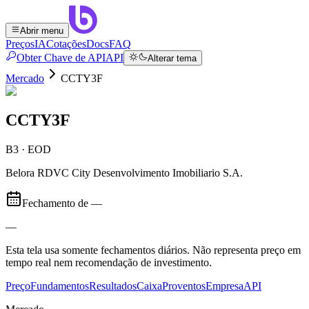
Abrir menu
Preços
IA
Cotações
Docs
FAQ
Obter Chave de API
API
Alterar tema
Mercado
CCTY3F
CCTY3F
B3 · EOD
Belora RDVC City Desenvolvimento Imobiliario S.A.
Fechamento de
—
—
Esta tela usa somente fechamentos diários. Não representa preço em
tempo real nem recomendação de investimento.
Preço
Fundamentos
Resultados
Caixa
Proventos
Empresa
API