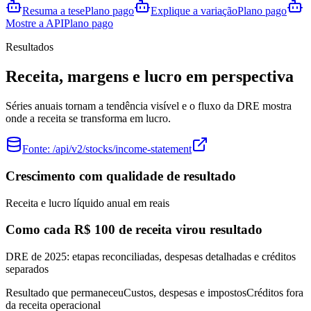
Resuma a tese
Plano pago
Explique a variação
Plano pago
Mostre a API
Plano pago
Resultados
Receita, margens e lucro em perspectiva
Séries anuais tornam a tendência visível e o fluxo da DRE mostra
onde a receita se transforma em lucro.
Fonte:
/api/v2/stocks/income-statement
Crescimento com qualidade de resultado
Receita e lucro líquido anual em reais
Como cada R$ 100 de receita virou resultado
DRE de 2025: etapas reconciliadas, despesas detalhadas e créditos
separados
Resultado que permaneceu
Custos, despesas e impostos
Créditos fora
da receita operacional