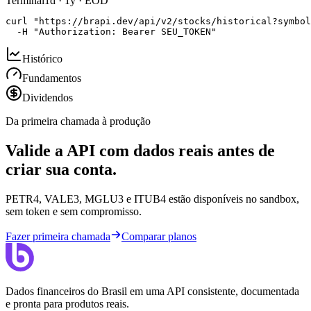
Terminal
1d · 1y · EOD
curl "https://brapi.dev/api/v2/stocks/historical?symbol
  -H "Authorization: Bearer SEU_TOKEN"
Histórico
Fundamentos
Dividendos
Da primeira chamada à produção
Valide a API com dados reais antes de
criar sua conta.
PETR4, VALE3, MGLU3 e ITUB4 estão disponíveis no sandbox,
sem token e sem compromisso.
Fazer primeira chamada
Comparar planos
Dados financeiros do Brasil em uma API consistente, documentada
e pronta para produtos reais.