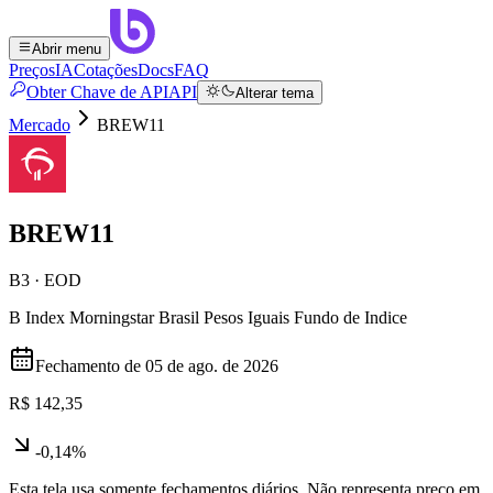
Abrir menu
Preços
IA
Cotações
Docs
FAQ
Obter Chave de API
API
Alterar tema
Mercado
BREW11
BREW11
B3 · EOD
B Index Morningstar Brasil Pesos Iguais Fundo de Indice
Fechamento de
05 de ago. de 2026
R$ 142,35
-0,14%
Esta tela usa somente fechamentos diários. Não representa preço em