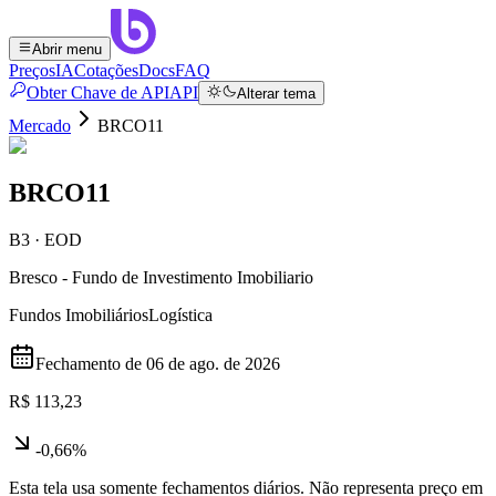
Abrir menu
Preços
IA
Cotações
Docs
FAQ
Obter Chave de API
API
Alterar tema
Mercado
BRCO11
BRCO11
B3 · EOD
Bresco - Fundo de Investimento Imobiliario
Fundos Imobiliários
Logística
Fechamento de
06 de ago. de 2026
R$ 113,23
-0,66%
Esta tela usa somente fechamentos diários. Não representa preço em