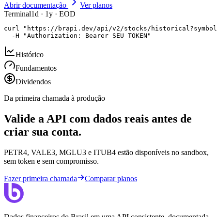
Abrir documentação
Ver planos
Terminal
1d · 1y · EOD
curl "https://brapi.dev/api/v2/stocks/historical?symbol
  -H "Authorization: Bearer SEU_TOKEN"
Histórico
Fundamentos
Dividendos
Da primeira chamada à produção
Valide a API com dados reais antes de
criar sua conta.
PETR4, VALE3, MGLU3 e ITUB4 estão disponíveis no sandbox,
sem token e sem compromisso.
Fazer primeira chamada
Comparar planos
Dados financeiros do Brasil em uma API consistente, documentada