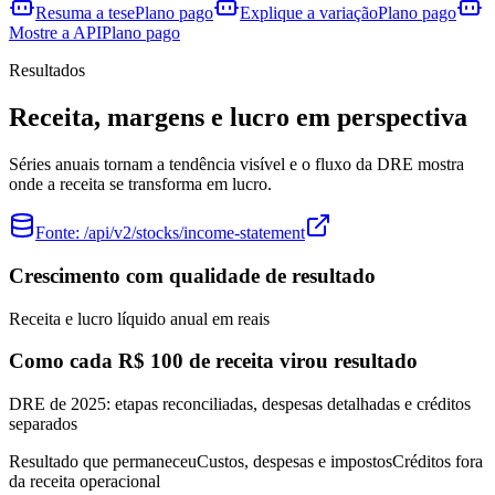
Resuma a tese
Plano pago
Explique a variação
Plano pago
Mostre a API
Plano pago
Resultados
Receita, margens e lucro em perspectiva
Séries anuais tornam a tendência visível e o fluxo da DRE mostra
onde a receita se transforma em lucro.
Fonte:
/api/v2/stocks/income-statement
Crescimento com qualidade de resultado
Receita e lucro líquido anual em reais
Como cada R$ 100 de receita virou resultado
DRE de 2025: etapas reconciliadas, despesas detalhadas e créditos
separados
Resultado que permaneceu
Custos, despesas e impostos
Créditos fora
da receita operacional