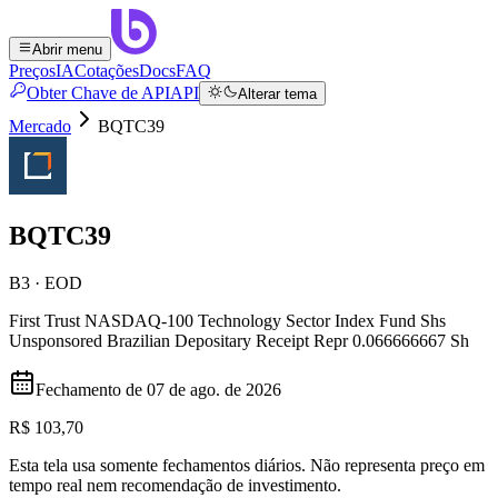
Abrir menu
Preços
IA
Cotações
Docs
FAQ
Obter Chave de API
API
Alterar tema
Mercado
BQTC39
BQTC39
B3 · EOD
First Trust NASDAQ-100 Technology Sector Index Fund Shs
Unsponsored Brazilian Depositary Receipt Repr 0.066666667 Sh
Fechamento de
07 de ago. de 2026
R$ 103,70
Esta tela usa somente fechamentos diários. Não representa preço em
tempo real nem recomendação de investimento.