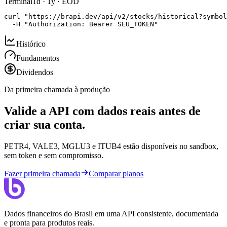
Terminal
1d · 1y · EOD
curl "https://brapi.dev/api/v2/stocks/historical?symbol
  -H "Authorization: Bearer SEU_TOKEN"
Histórico
Fundamentos
Dividendos
Da primeira chamada à produção
Valide a API com dados reais antes de
criar sua conta.
PETR4, VALE3, MGLU3 e ITUB4 estão disponíveis no sandbox,
sem token e sem compromisso.
Fazer primeira chamada
Comparar planos
Dados financeiros do Brasil em uma API consistente, documentada
e pronta para produtos reais.