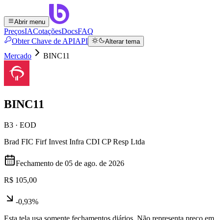
Abrir menu
Preços
IA
Cotações
Docs
FAQ
Obter Chave de API
API
Alterar tema
Mercado
BINC11
BINC11
B3 · EOD
Brad FIC Firf Invest Infra CDI CP Resp Ltda
Fechamento de
05 de ago. de 2026
R$ 105,00
-0,93%
Esta tela usa somente fechamentos diários. Não representa preço em