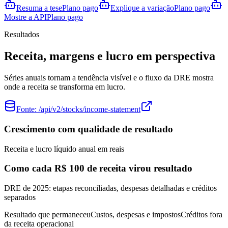
Resuma a tese
Plano pago
Explique a variação
Plano pago
Mostre a API
Plano pago
Resultados
Receita, margens e lucro em perspectiva
Séries anuais tornam a tendência visível e o fluxo da DRE mostra
onde a receita se transforma em lucro.
Fonte:
/api/v2/stocks/income-statement
Crescimento com qualidade de resultado
Receita e lucro líquido anual em reais
Como cada R$ 100 de receita virou resultado
DRE de 2025: etapas reconciliadas, despesas detalhadas e créditos
separados
Resultado que permaneceu
Custos, despesas e impostos
Créditos fora
da receita operacional