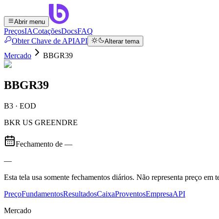
Abrir menu
Preços
IA
Cotações
Docs
FAQ
Obter Chave de API
API
Alterar tema
Mercado
BBGR39
BBGR39
B3 · EOD
BKR US GREENDRE
Fechamento de
—
—
Esta tela usa somente fechamentos diários. Não representa preço em
Preço
Fundamentos
Resultados
Caixa
Proventos
Empresa
API
Mercado