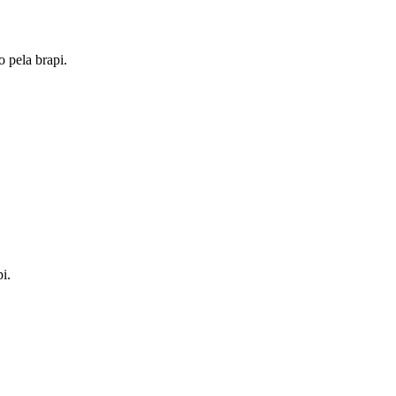
o pela brapi.
i.