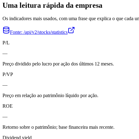
Uma leitura rápida da empresa
Os indicadores mais usados, com uma frase que explica o que cada 
Fonte:
/api/v2/stocks/statistics
P/L
—
Preço dividido pelo lucro por ação dos últimos 12 meses.
P/VP
—
Preço em relação ao patrimônio líquido por ação.
ROE
—
Retorno sobre o patrimônio; base financeira mais recente.
Dividend yield