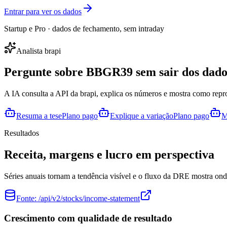
Entrar para ver os dados
Startup e Pro · dados de fechamento, sem intraday
Analista brapi
Pergunte sobre
BBGR39
sem sair dos dado
A IA consulta a API da brapi, explica os números e mostra como repr
Resuma a tese
Plano pago
Explique a variação
Plano pago
M
Resultados
Receita, margens e lucro em perspectiva
Séries anuais tornam a tendência visível e o fluxo da DRE mostra onde
Fonte:
/api/v2/stocks/income-statement
Crescimento com qualidade de resultado