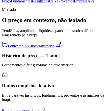
Preço
Fundamentos
Resultados
Caixa
Proventos
Empresa
API
Mercado
O preço em contexto, não isolado
Tendência, amplitude e liquidez a partir do histórico diário
armazenado pela brapi.
Fonte:
/api/v2/stocks/historical
Histórico de preço — 1 ano
Fechamentos diários; volume no eixo inferior
Dados completos do ativo
Entre para ver históricos, fundamentos, proventos e as análises da
brapi.
Entrar para ver os dados