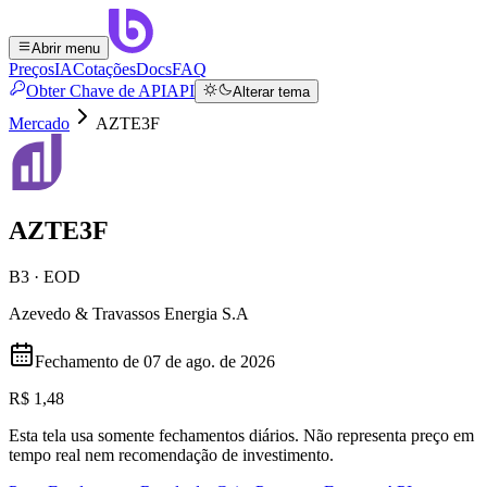
Abrir menu
Preços
IA
Cotações
Docs
FAQ
Obter Chave de API
API
Alterar tema
Mercado
AZTE3F
AZTE3F
B3 · EOD
Azevedo & Travassos Energia S.A
Fechamento de
07 de ago. de 2026
R$ 1,48
Esta tela usa somente fechamentos diários. Não representa preço em
tempo real nem recomendação de investimento.