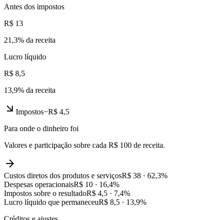
Antes dos impostos
R$ 13
21,3
% da receita
Lucro líquido
R$ 8,5
13,9
% da receita
Impostos
−
R$ 4,5
Para onde o dinheiro foi
Valores e participação sobre cada R$ 100 de receita.
Custos diretos dos produtos e serviços
R$ 38
·
62,3
%
Despesas operacionais
R$ 10
·
16,4
%
Impostos sobre o resultado
R$ 4,5
·
7,4
%
Lucro líquido que permaneceu
R$ 8,5
·
13,9
%
Créditos e ajustes