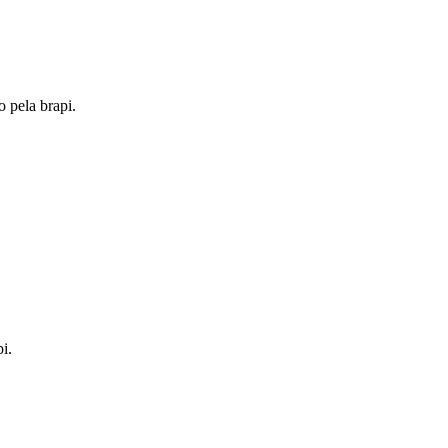
o pela brapi.
i.