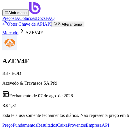
Abrir menu
Preços
IA
Cotações
Docs
FAQ
Obter Chave de API
API
Alterar tema
Mercado
AZEV4F
AZEV4F
B3 · EOD
Azevedo & Travassos SA Pfd
Fechamento de
07 de ago. de 2026
R$ 1,81
Esta tela usa somente fechamentos diários. Não representa preço em
Preço
Fundamentos
Resultados
Caixa
Proventos
Empresa
API