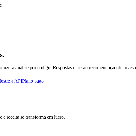
i.
s.
oduzir a análise por código. Respostas não são recomendação de invest
ostre a API
Plano pago
 a receita se transforma em lucro.