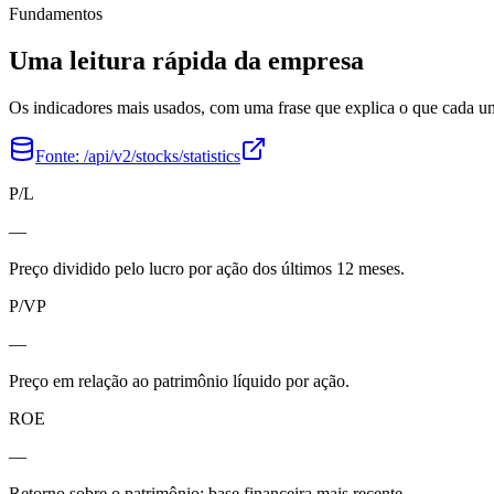
Fundamentos
Uma leitura rápida da empresa
Os indicadores mais usados, com uma frase que explica o que cada 
Fonte:
/api/v2/stocks/statistics
P/L
—
Preço dividido pelo lucro por ação dos últimos 12 meses.
P/VP
—
Preço em relação ao patrimônio líquido por ação.
ROE
—
Retorno sobre o patrimônio; base financeira mais recente.