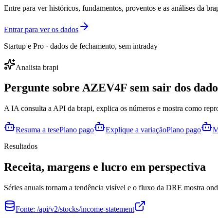
Entre para ver históricos, fundamentos, proventos e as análises da brap
Entrar para ver os dados
Startup e Pro · dados de fechamento, sem intraday
Analista brapi
Pergunte sobre
AZEV4F
sem sair dos dado
A IA consulta a API da brapi, explica os números e mostra como repr
Resuma a tese
Plano pago
Explique a variação
Plano pago
M
Resultados
Receita, margens e lucro em perspectiva
Séries anuais tornam a tendência visível e o fluxo da DRE mostra onde
Fonte:
/api/v2/stocks/income-statement