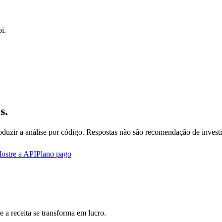
i.
s.
oduzir a análise por código. Respostas não são recomendação de invest
ostre a API
Plano pago
 a receita se transforma em lucro.