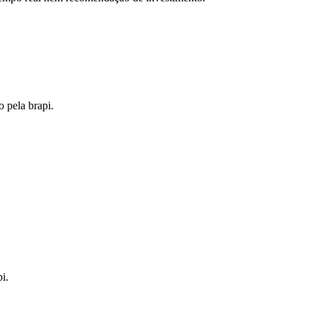
o pela brapi.
i.