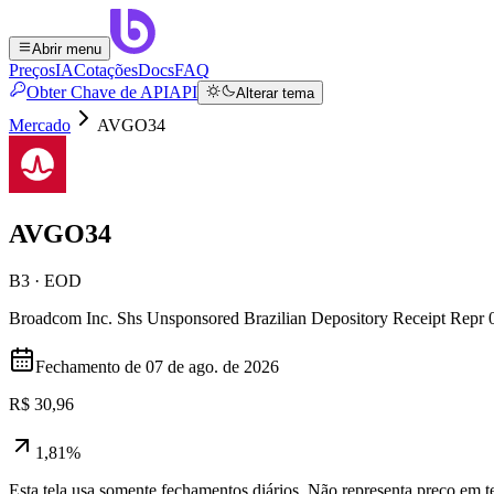
Abrir menu
Preços
IA
Cotações
Docs
FAQ
Obter Chave de API
API
Alterar tema
Mercado
AVGO34
AVGO34
B3 · EOD
Broadcom Inc. Shs Unsponsored Brazilian Depository Receipt Repr 
Fechamento de
07 de ago. de 2026
R$ 30,96
1,81%
Esta tela usa somente fechamentos diários. Não representa preço em