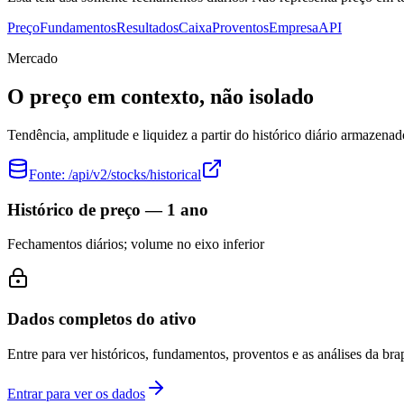
Preço
Fundamentos
Resultados
Caixa
Proventos
Empresa
API
Mercado
O preço em contexto, não isolado
Tendência, amplitude e liquidez a partir do histórico diário armazenad
Fonte:
/api/v2/stocks/historical
Histórico de preço — 1 ano
Fechamentos diários; volume no eixo inferior
Dados completos do ativo
Entre para ver históricos, fundamentos, proventos e as análises da brap
Entrar para ver os dados