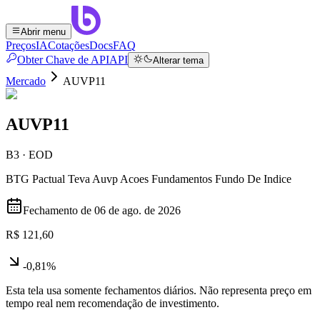
Abrir menu
Preços
IA
Cotações
Docs
FAQ
Obter Chave de API
API
Alterar tema
Mercado
AUVP11
AUVP11
B3 · EOD
BTG Pactual Teva Auvp Acoes Fundamentos Fundo De Indice
Fechamento de
06 de ago. de 2026
R$ 121,60
-0,81%
Esta tela usa somente fechamentos diários. Não representa preço em
tempo real nem recomendação de investimento.