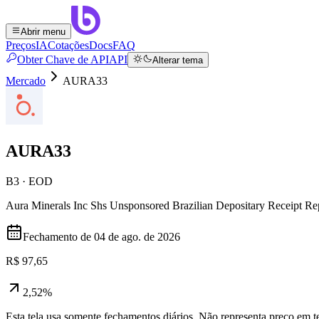
Abrir menu
Preços
IA
Cotações
Docs
FAQ
Obter Chave de API
API
Alterar tema
Mercado
AURA33
AURA33
B3 · EOD
Aura Minerals Inc Shs Unsponsored Brazilian Depositary Receipt Re
Fechamento de
04 de ago. de 2026
R$ 97,65
2,52%
Esta tela usa somente fechamentos diários. Não representa preço em