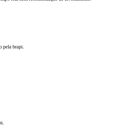
o pela brapi.
i.