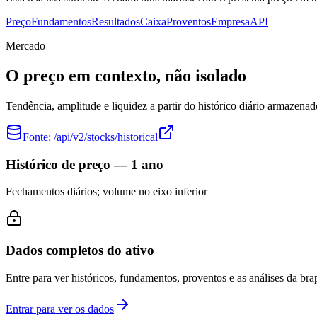
Preço
Fundamentos
Resultados
Caixa
Proventos
Empresa
API
Mercado
O preço em contexto, não isolado
Tendência, amplitude e liquidez a partir do histórico diário armazenad
Fonte:
/api/v2/stocks/historical
Histórico de preço — 1 ano
Fechamentos diários; volume no eixo inferior
Dados completos do ativo
Entre para ver históricos, fundamentos, proventos e as análises da brap
Entrar para ver os dados