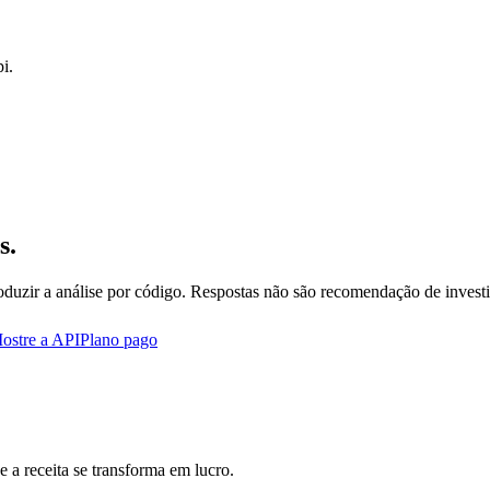
i.
s.
oduzir a análise por código. Respostas não são recomendação de invest
ostre a API
Plano pago
 a receita se transforma em lucro.