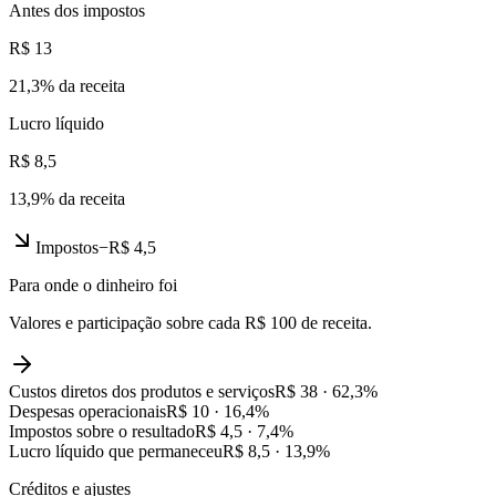
Antes dos impostos
R$ 13
21,3
% da receita
Lucro líquido
R$ 8,5
13,9
% da receita
Impostos
−
R$ 4,5
Para onde o dinheiro foi
Valores e participação sobre cada R$ 100 de receita.
Custos diretos dos produtos e serviços
R$ 38
·
62,3
%
Despesas operacionais
R$ 10
·
16,4
%
Impostos sobre o resultado
R$ 4,5
·
7,4
%
Lucro líquido que permaneceu
R$ 8,5
·
13,9
%
Créditos e ajustes