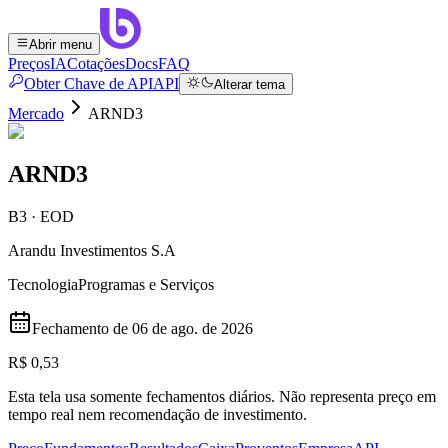
Abrir menu
Preços
IA
Cotações
Docs
FAQ
Obter Chave de API
API
Alterar tema
Mercado
ARND3
ARND3
B3 · EOD
Arandu Investimentos S.A
Tecnologia
Programas e Serviços
Fechamento de
06 de ago. de 2026
R$ 0,53
Esta tela usa somente fechamentos diários. Não representa preço em
tempo real nem recomendação de investimento.