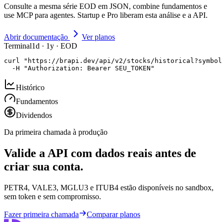
Consulte a mesma série EOD em JSON, combine fundamentos e
use MCP para agentes. Startup e Pro liberam esta análise e a API.
Abrir documentação
Ver planos
Terminal
1d · 1y · EOD
curl "https://brapi.dev/api/v2/stocks/historical?symbol
  -H "Authorization: Bearer SEU_TOKEN"
Histórico
Fundamentos
Dividendos
Da primeira chamada à produção
Valide a API com dados reais antes de
criar sua conta.
PETR4, VALE3, MGLU3 e ITUB4 estão disponíveis no sandbox,
sem token e sem compromisso.
Fazer primeira chamada
Comparar planos