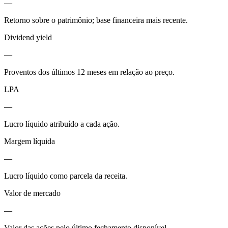
—
Retorno sobre o patrimônio; base financeira mais recente.
Dividend yield
—
Proventos dos últimos 12 meses em relação ao preço.
LPA
—
Lucro líquido atribuído a cada ação.
Margem líquida
—
Lucro líquido como parcela da receita.
Valor de mercado
—
Valor das ações pelo último fechamento disponível.