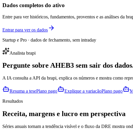
Dados completos do ativo
Entre para ver históricos, fundamentos, proventos e as análises da brap
Entrar para ver os dados
Startup e Pro · dados de fechamento, sem intraday
Analista brapi
Pergunte sobre
AHEB3
sem sair dos dados
A IA consulta a API da brapi, explica os números e mostra como repr
Resuma a tese
Plano pago
Explique a variação
Plano pago
M
Resultados
Receita, margens e lucro em perspectiva
Séries anuais tornam a tendência visível e o fluxo da DRE mostra onde