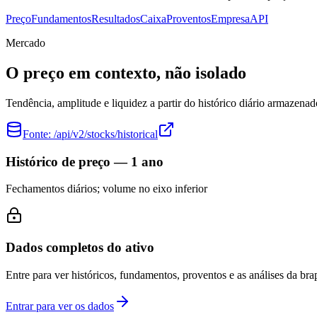
Preço
Fundamentos
Resultados
Caixa
Proventos
Empresa
API
Mercado
O preço em contexto, não isolado
Tendência, amplitude e liquidez a partir do histórico diário armazenad
Fonte:
/api/v2/stocks/historical
Histórico de preço — 1 ano
Fechamentos diários; volume no eixo inferior
Dados completos do ativo
Entre para ver históricos, fundamentos, proventos e as análises da brap
Entrar para ver os dados