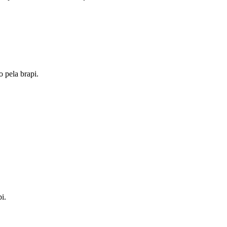
o pela brapi.
i.