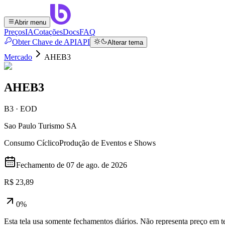
Abrir menu
Preços
IA
Cotações
Docs
FAQ
Obter Chave de API
API
Alterar tema
Mercado
AHEB3
AHEB3
B3 · EOD
Sao Paulo Turismo SA
Consumo Cíclico
Produção de Eventos e Shows
Fechamento de
07 de ago. de 2026
R$ 23,89
0%
Esta tela usa somente fechamentos diários. Não representa preço em