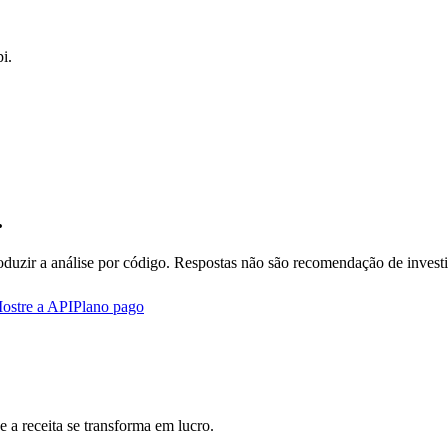
i.
.
oduzir a análise por código. Respostas não são recomendação de invest
ostre a API
Plano pago
 a receita se transforma em lucro.