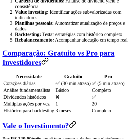
Carteira de dividendos:
Análise de dividend yield e
consistência
Value investing:
Identificar ações subvalorizadas com
indicadores
Planilhas pessoais:
Automatizar atualização de preços e
dados
Backtesting:
Testar estratégias com histórico completo
Rebalanceamento:
Acompanhar alocação em tempo real
Comparação: Gratuito vs Pro para
Investidores
Necessidade
Gratuito
Pro
Cotações diárias
✅ (30 min atraso)
✅ (5 min atraso)
Análise fundamentalista
Básico
Completo
Dividendos históricos
❌
✅
Múltiplas ações por vez
1
20
Histórico para backtesting
3 meses
Completo
Vale o Investimento?
Por
R$ 139,99/mês
, você tem acesso a dados que plataformas