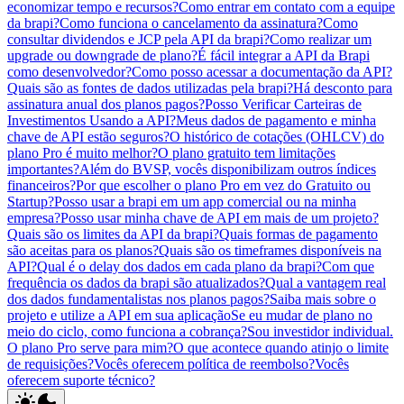
economizar tempo e recursos?
Como entrar em contato com a equipe
da brapi?
Como funciona o cancelamento da assinatura?
Como
consultar dividendos e JCP pela API da brapi?
Como realizar um
upgrade ou downgrade de plano?
É fácil integrar a API da Brapi
como desenvolvedor?
Como posso acessar a documentação da API?
Quais são as fontes de dados utilizadas pela brapi?
Há desconto para
assinatura anual dos planos pagos?
Posso Verificar Carteiras de
Investimentos Usando a API?
Meus dados de pagamento e minha
chave de API estão seguros?
O histórico de cotações (OHLCV) do
plano Pro é muito melhor?
O plano gratuito tem limitações
importantes?
Além do BVSP, vocês disponibilizam outros índices
financeiros?
Por que escolher o plano Pro em vez do Gratuito ou
Startup?
Posso usar a brapi em um app comercial ou na minha
empresa?
Posso usar minha chave de API em mais de um projeto?
Quais são os limites da API da brapi?
Quais formas de pagamento
são aceitas para os planos?
Quais são os timeframes disponíveis na
API?
Qual é o delay dos dados em cada plano da brapi?
Com que
frequência os dados da brapi são atualizados?
Qual a vantagem real
dos dados fundamentalistas nos planos pagos?
Saiba mais sobre o
projeto e utilize a API em sua aplicação
Se eu mudar de plano no
meio do ciclo, como funciona a cobrança?
Sou investidor individual.
O plano Pro serve para mim?
O que acontece quando atinjo o limite
de requisições?
Vocês oferecem política de reembolso?
Vocês
oferecem suporte técnico?