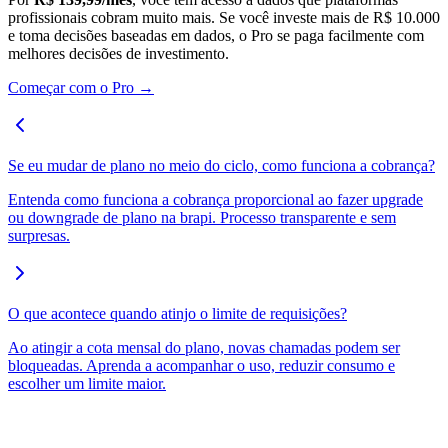
profissionais cobram muito mais. Se você investe mais de R$ 10.000
e toma decisões baseadas em dados, o Pro se paga facilmente com
melhores decisões de investimento.
Começar com o Pro →
Se eu mudar de plano no meio do ciclo, como funciona a cobrança?
Entenda como funciona a cobrança proporcional ao fazer upgrade
ou downgrade de plano na brapi. Processo transparente e sem
surpresas.
O que acontece quando atinjo o limite de requisições?
Ao atingir a cota mensal do plano, novas chamadas podem ser
bloqueadas. Aprenda a acompanhar o uso, reduzir consumo e
escolher um limite maior.