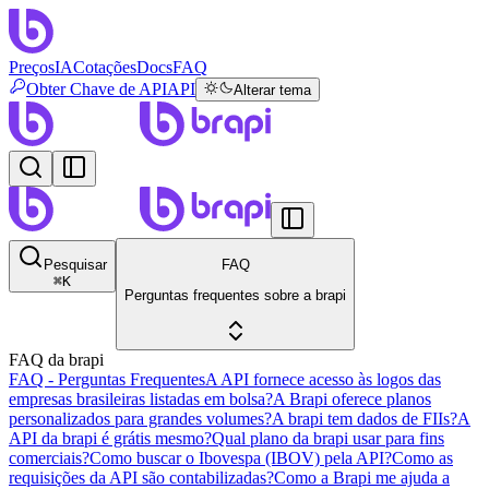
Preços
IA
Cotações
Docs
FAQ
Obter Chave de API
API
Alterar tema
Pesquisar
FAQ
⌘
K
Perguntas frequentes sobre a brapi
FAQ da brapi
FAQ - Perguntas Frequentes
A API fornece acesso às logos das
empresas brasileiras listadas em bolsa?
A Brapi oferece planos
personalizados para grandes volumes?
A brapi tem dados de FIIs?
A
API da brapi é grátis mesmo?
Qual plano da brapi usar para fins
comerciais?
Como buscar o Ibovespa (IBOV) pela API?
Como as
requisições da API são contabilizadas?
Como a Brapi me ajuda a