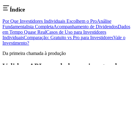
Índice
Por Que Investidores Individuais Escolhem o Pro
Análise
Fundamentalista Completa
Acompanhamento de Dividendos
Dados
em Tempo Quase Real
Casos de Uso para Investidores
Individuais
Comparação: Gratuito vs Pro para Investidores
Vale o
Investimento?
Da primeira chamada à produção
Valide a API com dados reais antes de
criar sua conta.
PETR4, VALE3, MGLU3 e ITUB4 estão disponíveis no sandbox,
sem token e sem compromisso.
Fazer primeira chamada
Comparar planos
Dados financeiros do Brasil em uma API consistente, documentada
e pronta para produtos reais.