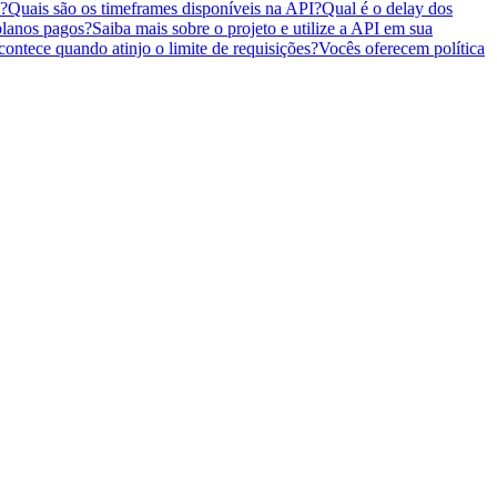
s?
Quais são os timeframes disponíveis na API?
Qual é o delay dos
planos pagos?
Saiba mais sobre o projeto e utilize a API em sua
ontece quando atinjo o limite de requisições?
Vocês oferecem política