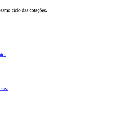
esmo ciclo das cotações.
to.
etos.