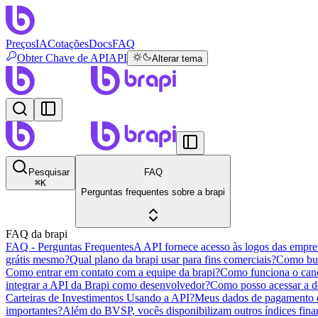
Preços
IA
Cotações
Docs
FAQ
Obter Chave de API
API
Alterar tema
Pesquisar
FAQ
⌘
K
Perguntas frequentes sobre a brapi
FAQ da brapi
FAQ - Perguntas Frequentes
A API fornece acesso às logos das empresa
grátis mesmo?
Qual plano da brapi usar para fins comerciais?
Como bus
Como entrar em contato com a equipe da brapi?
Como funciona o canc
integrar a API da Brapi como desenvolvedor?
Como posso acessar a 
Carteiras de Investimentos Usando a API?
Meus dados de pagamento e
importantes?
Além do BVSP, vocês disponibilizam outros índices fina