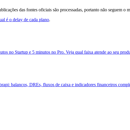
blicações das fontes oficiais são processadas, portanto não seguem o m
ual é o delay de cada plano
.
tos no Startup e 5 minutos no Pro. Veja qual faixa atende ao seu produ
rapi: balanços, DREs, fluxos de caixa e indicadores financeiros compl