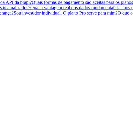
 da API da brapi?
Quais formas de pagamento são aceitas para os plano
são atualizados?
Qual a vantagem real dos dados fundamentalistas nos 
brança?
Sou investidor individual. O plano Pro serve para mim?
O que ac