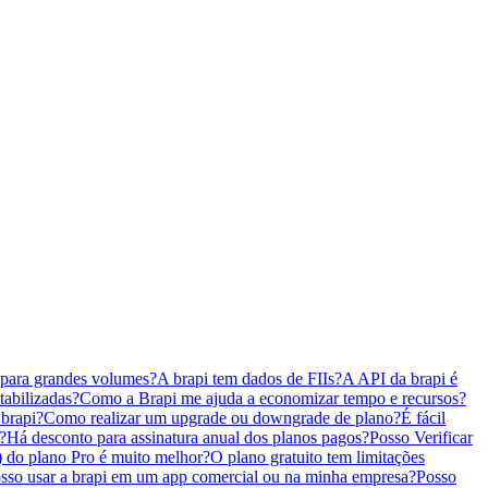
 para grandes volumes?
A brapi tem dados de FIIs?
A API da brapi é
tabilizadas?
Como a Brapi me ajuda a economizar tempo e recursos?
brapi?
Como realizar um upgrade ou downgrade de plano?
É fácil
?
Há desconto para assinatura anual dos planos pagos?
Posso Verificar
 do plano Pro é muito melhor?
O plano gratuito tem limitações
sso usar a brapi em um app comercial ou na minha empresa?
Posso