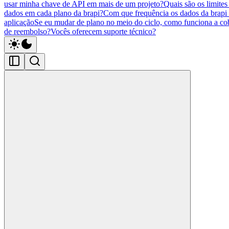
usar minha chave de API em mais de um projeto?
Quais são os limites
dados em cada plano da brapi?
Com que frequência os dados da brapi 
aplicação
Se eu mudar de plano no meio do ciclo, como funciona a co
de reembolso?
Vocês oferecem suporte técnico?