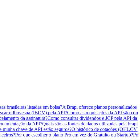
s brasileiras listadas em bolsa?
A Brapi oferece planos personalizados
car o Ibovespa (IBOV) pela API?
Como as requisições da API são con
elamento da assinatura?
Como consultar dividendos e JCP pela API da 
documentação da API?
Quais são as fontes de dados utilizadas pela brapi
 minha chave de API estão seguros?
O histórico de cotações (OHLCV)
nceiros?
Por que escolher o plano Pro em vez do Gratuito ou Startup?
Po