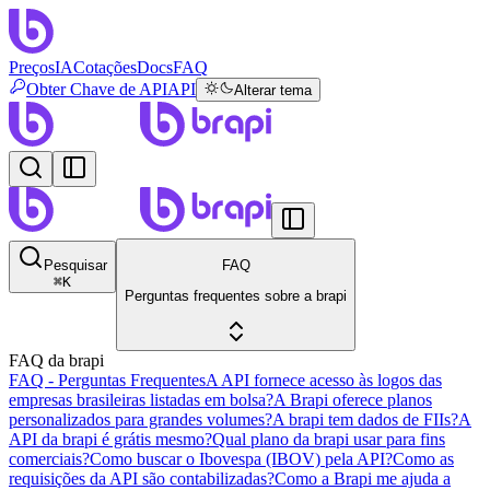
Preços
IA
Cotações
Docs
FAQ
Obter Chave de API
API
Alterar tema
Pesquisar
FAQ
⌘
K
Perguntas frequentes sobre a brapi
FAQ da brapi
FAQ - Perguntas Frequentes
A API fornece acesso às logos das
empresas brasileiras listadas em bolsa?
A Brapi oferece planos
personalizados para grandes volumes?
A brapi tem dados de FIIs?
A
API da brapi é grátis mesmo?
Qual plano da brapi usar para fins
comerciais?
Como buscar o Ibovespa (IBOV) pela API?
Como as
requisições da API são contabilizadas?
Como a Brapi me ajuda a