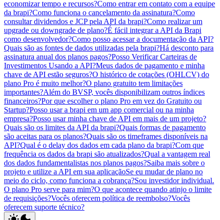
economizar tempo e recursos?
Como entrar em contato com a equipe
da brapi?
Como funciona o cancelamento da assinatura?
Como
consultar dividendos e JCP pela API da brapi?
Como realizar um
upgrade ou downgrade de plano?
É fácil integrar a API da Brapi
como desenvolvedor?
Como posso acessar a documentação da API?
Quais são as fontes de dados utilizadas pela brapi?
Há desconto para
assinatura anual dos planos pagos?
Posso Verificar Carteiras de
Investimentos Usando a API?
Meus dados de pagamento e minha
chave de API estão seguros?
O histórico de cotações (OHLCV) do
plano Pro é muito melhor?
O plano gratuito tem limitações
importantes?
Além do BVSP, vocês disponibilizam outros índices
financeiros?
Por que escolher o plano Pro em vez do Gratuito ou
Startup?
Posso usar a brapi em um app comercial ou na minha
empresa?
Posso usar minha chave de API em mais de um projeto?
Quais são os limites da API da brapi?
Quais formas de pagamento
são aceitas para os planos?
Quais são os timeframes disponíveis na
API?
Qual é o delay dos dados em cada plano da brapi?
Com que
frequência os dados da brapi são atualizados?
Qual a vantagem real
dos dados fundamentalistas nos planos pagos?
Saiba mais sobre o
projeto e utilize a API em sua aplicação
Se eu mudar de plano no
meio do ciclo, como funciona a cobrança?
Sou investidor individual.
O plano Pro serve para mim?
O que acontece quando atinjo o limite
de requisições?
Vocês oferecem política de reembolso?
Vocês
oferecem suporte técnico?