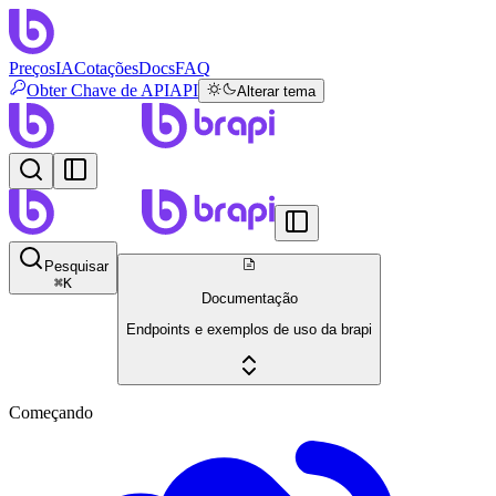
Preços
IA
Cotações
Docs
FAQ
Obter Chave de API
API
Alterar tema
Pesquisar
⌘
K
Documentação
Endpoints e exemplos de uso da brapi
Começando