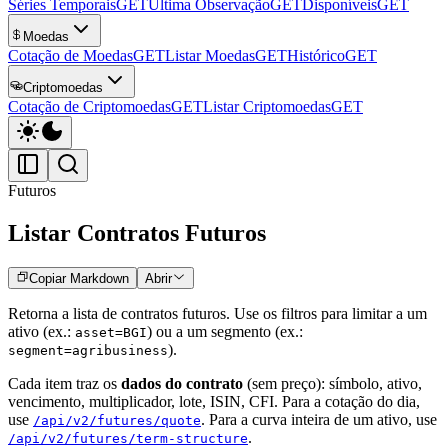
Séries Temporais
GET
Última Observação
GET
Disponíveis
GET
Moedas
Cotação de Moedas
GET
Listar Moedas
GET
Histórico
GET
Criptomoedas
Cotação de Criptomoedas
GET
Listar Criptomoedas
GET
Futuros
Listar Contratos Futuros
Copiar Markdown
Abrir
Retorna a lista de contratos futuros. Use os filtros para limitar a um
ativo (ex.:
) ou a um segmento (ex.:
asset=BGI
).
segment=agribusiness
Cada item traz os
dados do contrato
(sem preço): símbolo, ativo,
vencimento, multiplicador, lote, ISIN, CFI. Para a cotação do dia,
use
. Para a curva inteira de um ativo, use
/api/v2/futures/quote
.
/api/v2/futures/term-structure