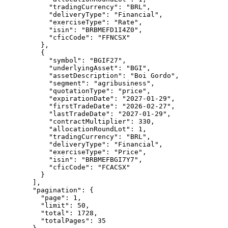
      "
tradingCurrency
"
: 
"
BRL
"
,
      "
deliveryType
"
: 
"
Financial
"
,
      "
exerciseType
"
: 
"
Rate
"
,
      "
isin
"
: 
"
BRBMEFD1I4Z0
"
,
      "
cficCode
"
: 
"
FFNCSX
"
    },
    {
      "
symbol
"
: 
"
BGIF27
"
,
      "
underlyingAsset
"
: 
"
BGI
"
,
      "
assetDescription
"
: 
"
Boi Gordo
"
,
      "
segment
"
: 
"
agribusiness
"
,
      "
quotationType
"
: 
"
price
"
,
      "
expirationDate
"
: 
"
2027-01-29
"
,
      "
firstTradeDate
"
: 
"
2026-02-27
"
,
      "
lastTradeDate
"
: 
"
2027-01-29
"
,
      "
contractMultiplier
"
: 
330
,
      "
allocationRoundLot
"
: 
1
,
      "
tradingCurrency
"
: 
"
BRL
"
,
      "
deliveryType
"
: 
"
Financial
"
,
      "
exerciseType
"
: 
"
Price
"
,
      "
isin
"
: 
"
BRBMEFBGI7Y7
"
,
      "
cficCode
"
: 
"
FCACSX
"
    }
  ],
  "
pagination
"
: {
    "
page
"
: 
1
,
    "
limit
"
: 
50
,
    "
total
"
: 
1728
,
    "
totalPages
"
: 
35