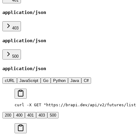
401
application/json
403
application/json
500
application/json
cURL
JavaScript
Go
Python
Java
C#
curl -X GET "https://brapi.dev/api/v2/futures/list
200
400
401
403
500