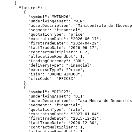
{
  "
futures
"
: [
    {
      "
symbol
"
: 
"
WINM26
"
,
      "
underlyingAsset
"
: 
"
WIN
"
,
      "
assetDescription
"
: 
"
Minicontrato de Ibovesp
      "
segment
"
: 
"
financial
"
,
      "
quotationType
"
: 
"
price
"
,
      "
expirationDate
"
: 
"
2026-06-17
"
,
      "
firstTradeDate
"
: 
"
2024-04-29
"
,
      "
lastTradeDate
"
: 
"
2026-06-17
"
,
      "
contractMultiplier
"
: 
0.2
,
      "
allocationRoundLot
"
: 
1
,
      "
tradingCurrency
"
: 
"
BRL
"
,
      "
deliveryType
"
: 
"
Financial
"
,
      "
exerciseType
"
: 
"
Price
"
,
      "
isin
"
: 
"
BRBMEFWIN3O3
"
,
      "
cficCode
"
: 
"
FFICSX
"
    },
    {
      "
symbol
"
: 
"
DI1F27
"
,
      "
underlyingAsset
"
: 
"
DI1
"
,
      "
assetDescription
"
: 
"
Taxa Média de Depósitos
      "
segment
"
: 
"
financial
"
,
      "
quotationType
"
: 
"
rate
"
,
      "
expirationDate
"
: 
"
2027-01-04
"
,
      "
firstTradeDate
"
: 
"
2015-12-28
"
,
      "
lastTradeDate
"
: 
"
2026-12-30
"
,
      "
contractMultiplier
"
: 
1
,
      "
allocationRoundLot
"
: 
1
,