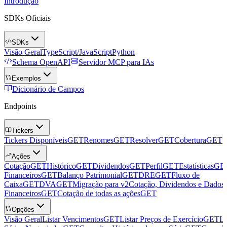
Introdução
SDKs Oficiais
SDKs
Visão Geral
TypeScript/JavaScript
Python
Schema OpenAPI
Servidor MCP para IAs
Exemplos
Dicionário de Campos
Endpoints
Tickers
Tickers Disponíveis
GET
Renomes
GET
Resolver
GET
Cobertura
GET
Ações
Cotação
GET
Histórico
GET
Dividendos
GET
Perfil
GET
Estatísticas
GE
Financeiros
GET
Balanço Patrimonial
GET
DRE
GET
Fluxo de
Caixa
GET
DVA
GET
Migração para v2
Cotação, Dividendos e Dados
Financeiros
GET
Cotação de todas as ações
GET
Opções
Visão Geral
Listar Vencimentos
GET
Listar Preços de Exercício
GET
Li