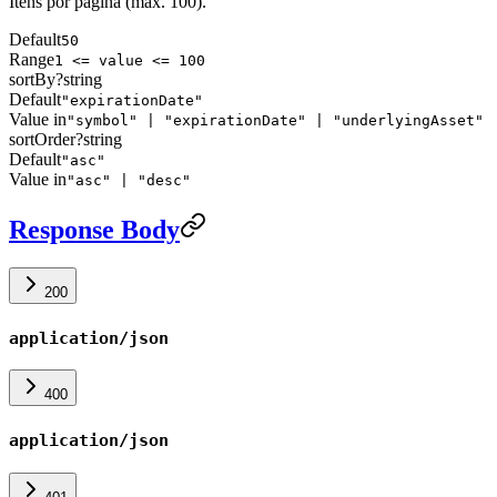
Itens por página (máx. 100).
Default
50
Range
1 <= value <= 100
sortBy
?
string
Default
"expirationDate"
Value in
"symbol" | "expirationDate" | "underlyingAsset"
sortOrder
?
string
Default
"asc"
Value in
"asc" | "desc"
Response Body
200
application/json
400
application/json