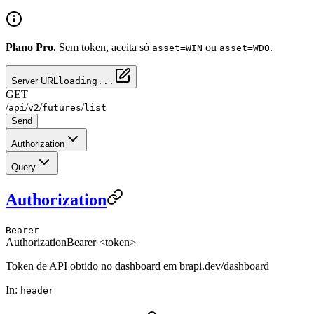
Plano Pro.
Sem token, aceita só
ou
.
asset=WIN
asset=WDO
Server URL
loading...
GET
/
/
/
/
api
v2
futures
list
Send
Authorization
Query
Authorization
Bearer
Authorization
Bearer <token>
Token de API obtido no dashboard em brapi.dev/dashboard
In
:
header