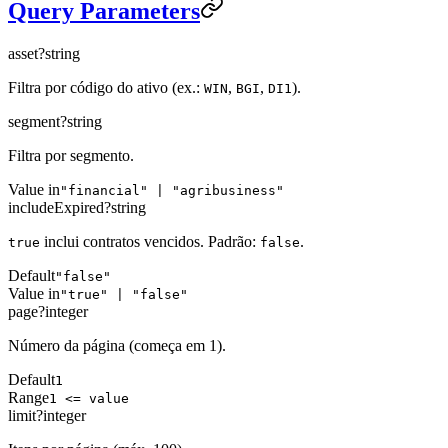
Query Parameters
asset
?
string
Filtra por código do ativo (ex.:
,
,
).
WIN
BGI
DI1
segment
?
string
Filtra por segmento.
Value in
"financial" | "agribusiness"
includeExpired
?
string
inclui contratos vencidos. Padrão:
.
true
false
Default
"false"
Value in
"true" | "false"
page
?
integer
Número da página (começa em 1).
Default
1
Range
1 <= value
limit
?
integer