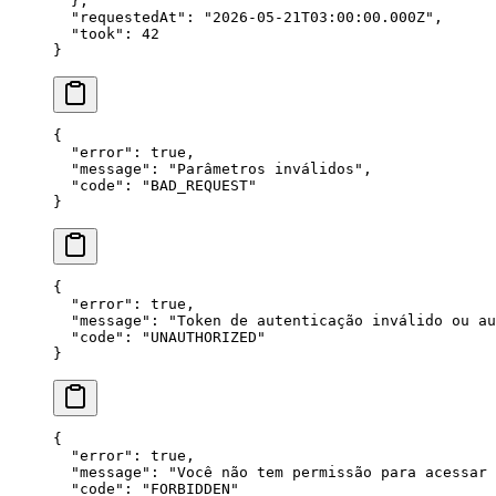
  },
  "
requestedAt
"
: 
"
2026-05-21T03:00:00.000Z
"
,
  "
took
"
: 
42
}
{
  "
error
"
: 
true
,
  "
message
"
: 
"
Parâmetros inválidos
"
,
  "
code
"
: 
"
BAD_REQUEST
"
}
{
  "
error
"
: 
true
,
  "
message
"
: 
"
Token de autenticação inválido ou au
  "
code
"
: 
"
UNAUTHORIZED
"
}
{
  "
error
"
: 
true
,
  "
message
"
: 
"
Você não tem permissão para acessar 
  "
code
"
: 
"
FORBIDDEN
"