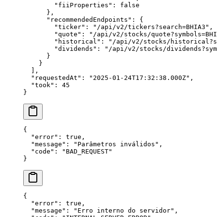
        "
fiiProperties
"
: 
false
      },
      "
recommendedEndpoints
"
: {
        "
ticker
"
: 
"
/api/v2/tickers?search=BHIA3
"
,
        "
quote
"
: 
"
/api/v2/stocks/quote?symbols=BHI
        "
historical
"
: 
"
/api/v2/stocks/historical?s
        "
dividends
"
: 
"
/api/v2/stocks/dividends?sym
      }
    }
  ],
  "
requestedAt
"
: 
"
2025-01-24T17:32:38.000Z
"
,
  "
took
"
: 
45
}
{
  "
error
"
: 
true
,
  "
message
"
: 
"
Parâmetros inválidos
"
,
  "
code
"
: 
"
BAD_REQUEST
"
}
{
  "
error
"
: 
true
,
  "
message
"
: 
"
Erro interno do servidor
"
,