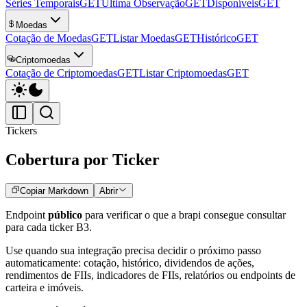
Séries Temporais
GET
Última Observação
GET
Disponíveis
GET
Moedas
Cotação de Moedas
GET
Listar Moedas
GET
Histórico
GET
Criptomoedas
Cotação de Criptomoedas
GET
Listar Criptomoedas
GET
Tickers
Cobertura por Ticker
Copiar Markdown
Abrir
Endpoint
público
para verificar o que a brapi consegue consultar
para cada ticker B3.
Use quando sua integração precisa decidir o próximo passo
automaticamente: cotação, histórico, dividendos de ações,
rendimentos de FIIs, indicadores de FIIs, relatórios ou endpoints de
carteira e imóveis.