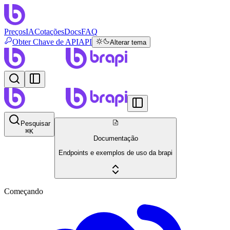
Preços
IA
Cotações
Docs
FAQ
Obter Chave de API
API
Alterar tema
Pesquisar
⌘
K
Documentação
Endpoints e exemplos de uso da brapi
Começando