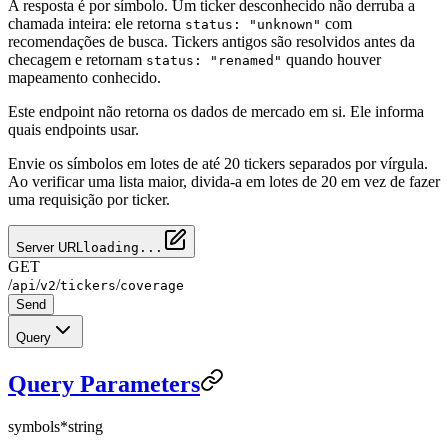
A resposta é por símbolo. Um ticker desconhecido não derruba a
chamada inteira: ele retorna
com
status: "unknown"
recomendações de busca. Tickers antigos são resolvidos antes da
checagem e retornam
quando houver
status: "renamed"
mapeamento conhecido.
Este endpoint não retorna os dados de mercado em si. Ele informa
quais endpoints usar.
Envie os símbolos em lotes de até 20 tickers separados por vírgula.
Ao verificar uma lista maior, divida-a em lotes de 20 em vez de fazer
uma requisição por ticker.
Server URL
loading...
GET
/
/
/
/
api
v2
tickers
coverage
Send
Query
Query Parameters
symbols
*
string