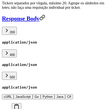
Tickers separados por vírgula, máximo 20. Agrupe os símbolos em
lotes; não faça uma requisição individual por ticker.
Response Body
200
application/json
400
application/json
500
application/json
cURL
JavaScript
Go
Python
Java
C#