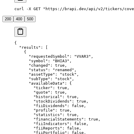
curl -X GET "https://brapi.dev/api/v2/tickers/cove
200
400
500
{
  "
results
"
: [
    {
      "
requestedSymbol
"
: 
"
VVAR3
"
,
      "
symbol
"
: 
"
BHIA3
"
,
      "
changed
"
: 
true
,
      "
status
"
: 
"
renamed
"
,
      "
assetType
"
: 
"
stock
"
,
      "
subType
"
: 
"
stock
"
,
      "
availableData
"
: {
        "
ticker
"
: 
true
,
        "
quote
"
: 
true
,
        "
historical
"
: 
true
,
        "
stockDividends
"
: 
true
,
        "
fiiDividends
"
: 
false
,
        "
profile
"
: 
true
,
        "
statistics
"
: 
true
,
        "
financialStatements
"
: 
true
,
        "
fiiIndicators
"
: 
false
,
        "
fiiReports
"
: 
false
,
        "
fiiPortfolio
"
: 
false
,