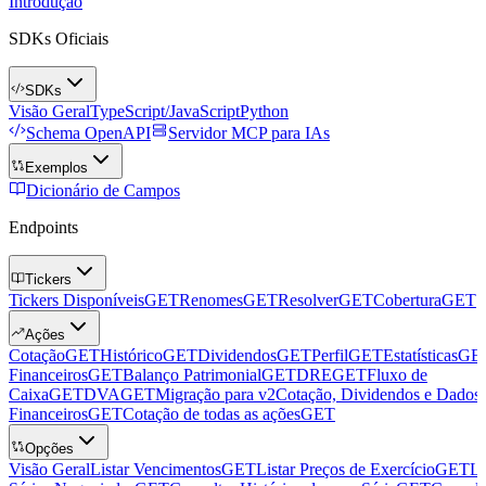
Introdução
SDKs Oficiais
SDKs
Visão Geral
TypeScript/JavaScript
Python
Schema OpenAPI
Servidor MCP para IAs
Exemplos
Dicionário de Campos
Endpoints
Tickers
Tickers Disponíveis
GET
Renomes
GET
Resolver
GET
Cobertura
GET
Ações
Cotação
GET
Histórico
GET
Dividendos
GET
Perfil
GET
Estatísticas
GE
Financeiros
GET
Balanço Patrimonial
GET
DRE
GET
Fluxo de
Caixa
GET
DVA
GET
Migração para v2
Cotação, Dividendos e Dados
Financeiros
GET
Cotação de todas as ações
GET
Opções
Visão Geral
Listar Vencimentos
GET
Listar Preços de Exercício
GET
Li