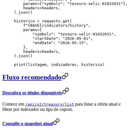
    params
=
{
"
symbols
"
: 
"
tesouro-selic-01032031
"
},
    headers
=
headers,
).json()
historico 
=
 requests.get(
    f
"
{
BASE
}
/indicators/history"
,
    params
=
{
        "
symbols
"
: 
"
tesouro-selic-01032031
"
,
        "
startDate
"
: 
"
2026-05-01
"
,
        "
endDate
"
: 
"
2026-05-15
"
,
    },
    headers
=
headers,
).json()
print
(listagem, indicadores, historico)
Fluxo recomendado
Descubra os títulos disponíveis
Comece em
para listar a oferta atual e
/api/v2/treasury/list
filtrar por indexador ou tipo de cupom.
Consulte o snapshot atual