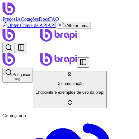
Preços
IA
Cotações
Docs
FAQ
Obter Chave de API
API
Alterar tema
Pesquisar
⌘
K
Documentação
Endpoints e exemplos de uso da brapi
Começando