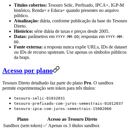
Títulos cobertos:
Tesouro Selic, Prefixado, IPCA+, IGP-M
histórico, Renda+ e Educa+ quando presentes no arquivo
público.
Atualização:
diária, conforme publicação da base do Tesouro
Direto.
Histórico:
série diária de taxas e preços desde 2005.
Datas:
parâmetros em
; respostas em
YYYY-MM-DD
YYYY-MM-
.
DD
Fonte externa:
a resposta nunca expõe URLs, IDs de dataset
ou IDs de recurso upstream. Use apenas os símbolos públicos
da brapi.
Acesso por plano
Tesouro Direto detalhado faz parte do plano
Pro
. O sandbox
permite experimentação sem token para três títulos:
tesouro-selic-01032031
tesouro-prefixado-com-juros-semestrais-01012037
tesouro-ipca-com-juros-semestrais-15082060
Plano
Acesso ao Tesouro Direto
Sandbox (sem token)
✅ Apenas os 3 títulos sandbox