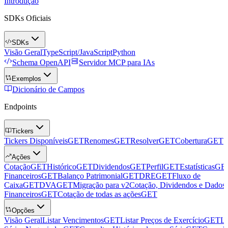
Introdução
SDKs Oficiais
SDKs
Visão Geral
TypeScript/JavaScript
Python
Schema OpenAPI
Servidor MCP para IAs
Exemplos
Dicionário de Campos
Endpoints
Tickers
Tickers Disponíveis
GET
Renomes
GET
Resolver
GET
Cobertura
GET
Ações
Cotação
GET
Histórico
GET
Dividendos
GET
Perfil
GET
Estatísticas
GE
Financeiros
GET
Balanço Patrimonial
GET
DRE
GET
Fluxo de
Caixa
GET
DVA
GET
Migração para v2
Cotação, Dividendos e Dados
Financeiros
GET
Cotação de todas as ações
GET
Opções
Visão Geral
Listar Vencimentos
GET
Listar Preços de Exercício
GET
Li