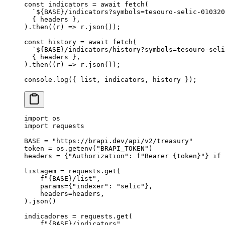
const
 indicators
 =
 await
 fetch
(
  `${
BASE
}
/indicators?symbols=tesouro-selic-010320
  {
 headers
 },
).
then
((
r
) 
=>
 r
.
json
());
const
 history
 =
 await
 fetch
(
  `${
BASE
}
/indicators/history?symbols=tesouro-seli
  {
 headers
 },
).
then
((
r
) 
=>
 r
.
json
());
console
.
log
({
 list
,
 indicators
,
 history
 });
import
 os
import
 requests
BASE
 =
 "
https://brapi.dev/api/v2/treasury
"
token 
=
 os.getenv(
"
BRAPI_TOKEN
"
)
headers 
=
 {
"
Authorization
"
: 
f
"Bearer 
{
token
}
"
} 
if
 
listagem 
=
 requests.get(
    f
"
{
BASE
}
/list"
,
    params
=
{
"
indexer
"
: 
"
selic
"
},
    headers
=
headers,
).json()
indicadores 
=
 requests.get(
    f
"
{
BASE
}
/indicators"
,