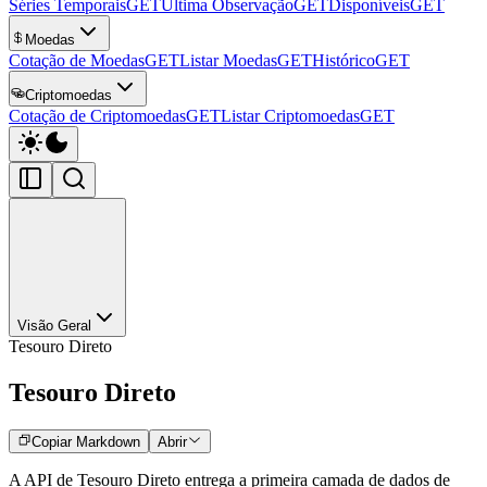
Séries Temporais
GET
Última Observação
GET
Disponíveis
GET
Moedas
Cotação de Moedas
GET
Listar Moedas
GET
Histórico
GET
Criptomoedas
Cotação de Criptomoedas
GET
Listar Criptomoedas
GET
Visão Geral
Tesouro Direto
Tesouro Direto
Copiar Markdown
Abrir
A API de Tesouro Direto entrega a primeira camada de dados de