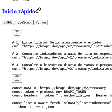
Início rápido
cURL
TypeScript
Python
# 1) Liste títulos Selic atualmente ofertados
curl
 "
https://brapi.dev/api/v2/treasury/list?index
# 2) Consulte indicadores atuais de títulos especí
curl
 "
https://brapi.dev/api/v2/treasury/indicators
# 3) Consulte o histórico diário de taxas e preços
curl
 "
https://brapi.dev/api/v2/treasury/indicators
const
 BASE
 =
 '
https://brapi.dev/api/v2/treasury
'
;
const
 token
 =
 process
.
env
.
BRAPI_TOKEN
;
const
 headers
 =
 token
 ?
 {
 Authorization
:
 `
Bearer 
$
const
 list
 =
 await
 fetch
(
`${
BASE
}
/list?indexer=sel
  .
then
((
r
) 
=>
 r
.
json
());