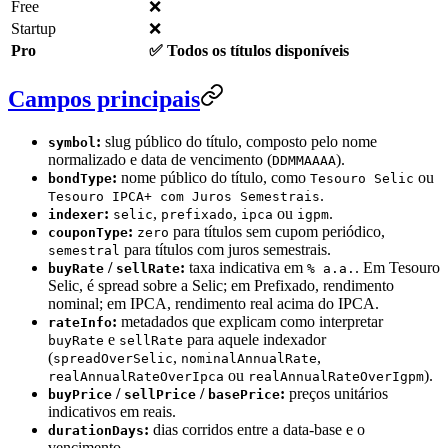
Free
❌
Startup
❌
Pro
✅ Todos os títulos disponíveis
Campos principais
:
slug público do título, composto pelo nome
symbol
normalizado e data de vencimento (
).
DDMMAAAA
:
nome público do título, como
ou
bondType
Tesouro Selic
.
Tesouro IPCA+ com Juros Semestrais
:
,
,
ou
.
indexer
selic
prefixado
ipca
igpm
:
para títulos sem cupom periódico,
couponType
zero
para títulos com juros semestrais.
semestral
/
:
taxa indicativa em
. Em Tesouro
buyRate
sellRate
% a.a.
Selic, é spread sobre a Selic; em Prefixado, rendimento
nominal; em IPCA, rendimento real acima do IPCA.
:
metadados que explicam como interpretar
rateInfo
e
para aquele indexador
buyRate
sellRate
(
,
,
spreadOverSelic
nominalAnnualRate
ou
).
realAnnualRateOverIpca
realAnnualRateOverIgpm
/
/
:
preços unitários
buyPrice
sellPrice
basePrice
indicativos em reais.
:
dias corridos entre a data-base e o
durationDays
vencimento.