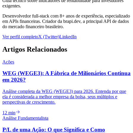
Guia técnico sobre indicadores de rentabilidade para investidores
exigentes.
Desenvolvedor full-stack com 8+ anos de experiência, especializado
em APIs financeiras. Criador da brapi.dev, a principal API de dados
do mercado financeiro brasileiro.
Ver perfil completo
X (Twitter)
LinkedIn
Artigos Relacionados
Ações
WEG (WEGE3): A Fábrica de Milionários Continua
em 2026?
Análise completa da WEG (WEGE3) para 2026. Entenda por que
ela é considerada a melhor empresa da bolsa, seus múltiplos e
perspectivas de crescimento.
12 min
Análise Fundamentalista
P/L de uma Ação: O que Significa e Como