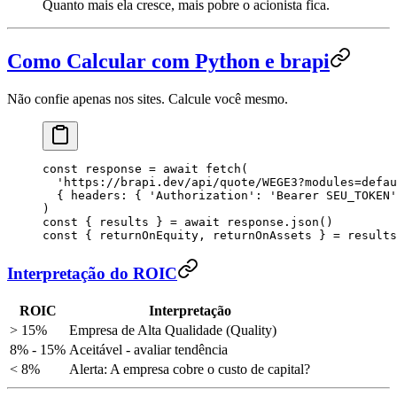
Quanto mais ela cresce, mais pobre o acionista fica.
Como Calcular com Python e brapi
Não confie apenas nos sites. Calcule você mesmo.
const
 response
 =
 await
 fetch
(
  '
https://brapi.dev/api/quote/WEGE3?modules=defau
  {
 headers
:
 {
 '
Authorization
'
:
 '
Bearer SEU_TOKEN
'
)
const
 { 
results
 } 
=
 await
 response
.
json
()
const
 { 
returnOnEquity
, 
returnOnAssets
 } 
=
 results
Interpretação do ROIC
ROIC
Interpretação
> 15%
Empresa de Alta Qualidade (Quality)
8% - 15%
Aceitável - avaliar tendência
< 8%
Alerta: A empresa cobre o custo de capital?