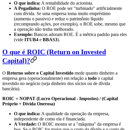
O que indica:
A rentabilidade do acionista.
A Pegadinha:
O ROE pode ser "turbinado" artificialmente
com dívida. Se uma empresa toma muito empréstimo
(aumenta o passivo) e reduz o patrimônio líquido
(recomprando ações, por exemplo), o ROE sobe, mesmo que
a operação não tenha melhorado.
Exemplo:
Bancos adoram ROE. É a métrica padrão para eles
(vide
ITUB4
e
BBAS3
).
O que é ROIC (Return on Invested
Capital)?
O
Retorno sobre o Capital Investido
mede quanto dinheiro a
empresa gera (operacionalmente) em relação a
todo
o capital
investido no negócio (seja dinheiro dos sócios ou de dívida
bancária).
ROIC = NOPAT (Lucro Operacional - Impostos) / (Capital
Próprio + Dívida Onerosa)
O que indica:
A qualidade da operação da empresa,
independente de como ela é financiada.
A Verdade:
O ROIC mostra se a "máquina" da empresa é
boa. Se o ROIC for maior que o custo da dívida e o custo de