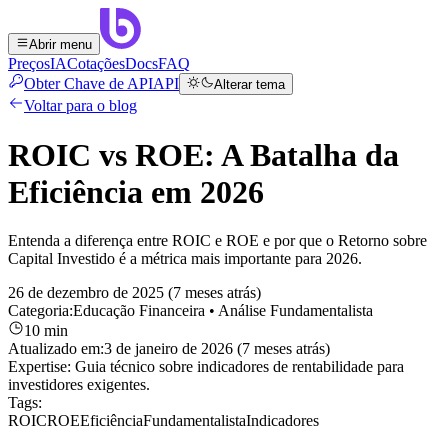
Abrir menu
Preços
IA
Cotações
Docs
FAQ
Obter Chave de API
API
Alterar tema
Voltar para o blog
ROIC vs ROE: A Batalha da
Eficiência em 2026
Entenda a diferença entre ROIC e ROE e por que o Retorno sobre
Capital Investido é a métrica mais importante para 2026.
26 de dezembro de 2025 (7 meses atrás)
Categoria:
Educação Financeira
• Análise Fundamentalista
10 min
Atualizado em:
3 de janeiro de 2026 (7 meses atrás)
Expertise:
Guia técnico sobre indicadores de rentabilidade para
investidores exigentes.
Tags:
ROIC
ROE
Eficiência
Fundamentalista
Indicadores