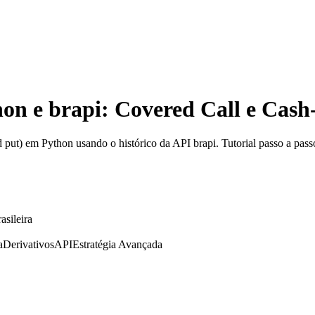
on e brapi: Covered Call e Cash
d put) em Python usando o histórico da API brapi. Tutorial passo a pas
asileira
a
Derivativos
API
Estratégia Avançada