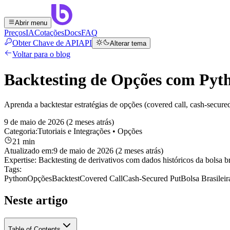
Abrir menu
Preços
IA
Cotações
Docs
FAQ
Obter Chave de API
API
Alterar tema
Voltar para o blog
Backtesting de Opções com Pyth
Aprenda a backtestar estratégias de opções (covered call, cash-secure
9 de maio de 2026 (2 meses atrás)
Categoria:
Tutoriais e Integrações
• Opções
21 min
Atualizado em:
9 de maio de 2026 (2 meses atrás)
Expertise:
Backtesting de derivativos com dados históricos da bolsa br
Tags:
Python
Opções
Backtest
Covered Call
Cash-Secured Put
Bolsa Brasileir
Neste artigo
Table of Contents