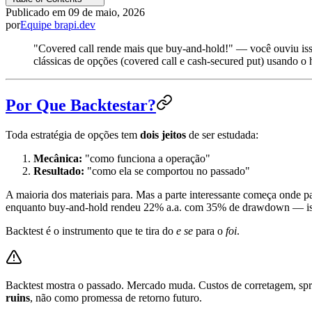
Publicado em
09 de maio, 2026
por
Equipe brapi.dev
"Covered call rende mais que buy-and-hold!" — você ouviu iss
clássicas de opções (covered call e cash-secured put) usando o 
Por Que Backtestar?
Toda estratégia de opções tem
dois jeitos
de ser estudada:
Mecânica:
"como funciona a operação"
Resultado:
"como ela se comportou no passado"
A maioria dos materiais para. Mas a parte interessante começa onde pa
enquanto buy-and-hold rendeu 22% a.a. com 35% de drawdown — is
Backtest é o instrumento que te tira do
e se
para o
foi
.
Backtest mostra o passado. Mercado muda. Custos de corretagem, spre
ruins
, não como promessa de retorno futuro.