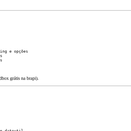
ing e opções
s
s
ox grátis na brapi).
n-dateutil