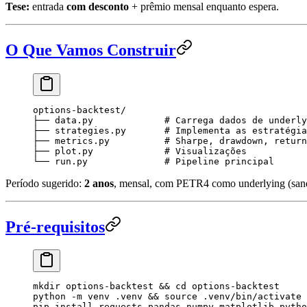
Tese:
entrada
com desconto
+ prêmio mensal enquanto espera.
O Que Vamos Construir
options-backtest/
├── data.py             # Carrega dados de underly
├── strategies.py       # Implementa as estratégia
├── metrics.py          # Sharpe, drawdown, return
├── plot.py             # Visualizações
└── run.py              # Pipeline principal
Período sugerido:
2 anos
, mensal, com PETR4 como underlying (sandb
Pré-requisitos
mkdir
 options-backtest
 && 
cd
 options-backtest
python
 -m
 venv
 .venv
 && 
source
 .venv/bin/activate
pip
 install
 requests
 pandas
 numpy
 matplotlib
 pytho