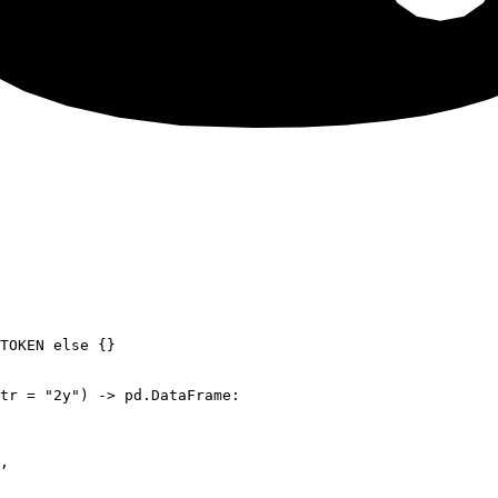
TOKEN
 else
 {}
tr
 =
 "
2y
"
) -> pd.DataFrame:
,