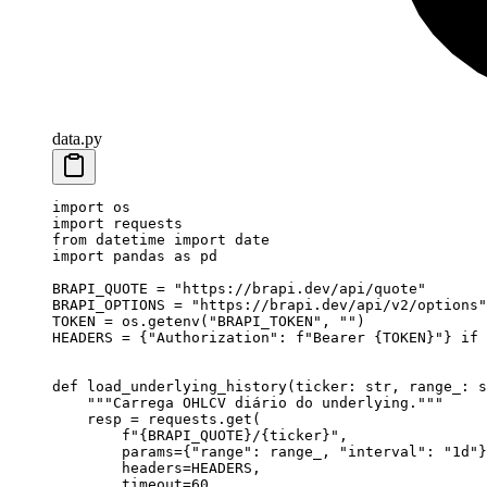
data.py
import
 os
import
 requests
from
 datetime 
import
 date
import
 pandas 
as
 pd
BRAPI_QUOTE
 =
 "
https://brapi.dev/api/quote
"
BRAPI_OPTIONS
 =
 "
https://brapi.dev/api/v2/options
"
TOKEN
 =
 os.getenv(
"
BRAPI_TOKEN
"
, 
""
)
HEADERS
 =
 {
"
Authorization
"
: 
f
"Bearer 
{
TOKEN
}
"
} 
if
 
def
 load_underlying_history
(
ticker
: 
str
, 
range_
: 
s
    """
Carrega OHLCV diário do underlying.
"""
    resp 
=
 requests.get(
        f
"
{
BRAPI_QUOTE
}
/
{
ticker
}
"
,
        params
=
{
"
range
"
: range_, 
"
interval
"
: 
"
1d
"
}
        headers
=
HEADERS
,
        timeout
=
60
,