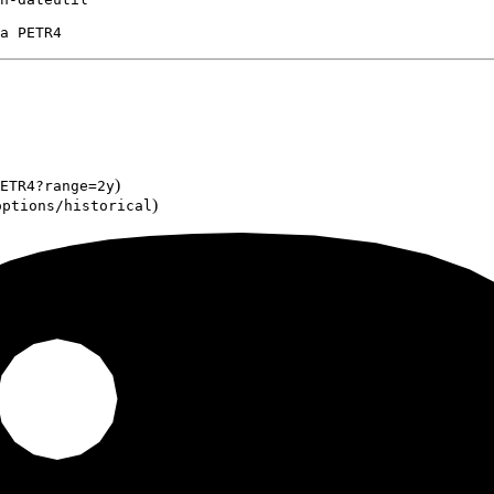
a PETR4
)
ETR4?range=2y
)
options/historical