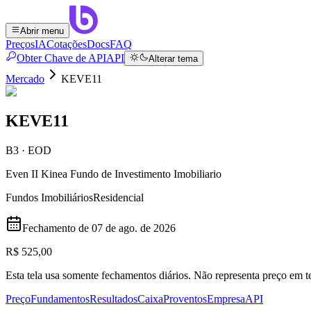
Abrir menu
Preços
IA
Cotações
Docs
FAQ
Obter Chave de API
API
Alterar tema
Mercado
KEVE11
KEVE11
B3 · EOD
Even II Kinea Fundo de Investimento Imobiliario
Fundos Imobiliários
Residencial
Fechamento de
07 de ago. de 2026
R$ 525,00
Esta tela usa somente fechamentos diários. Não representa preço em
Preço
Fundamentos
Resultados
Caixa
Proventos
Empresa
API