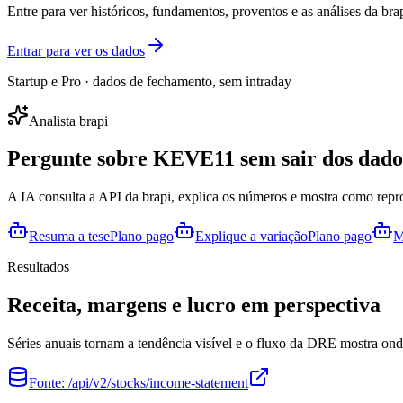
Entre para ver históricos, fundamentos, proventos e as análises da brap
Entrar para ver os dados
Startup e Pro · dados de fechamento, sem intraday
Analista brapi
Pergunte sobre
KEVE11
sem sair dos dado
A IA consulta a API da brapi, explica os números e mostra como repr
Resuma a tese
Plano pago
Explique a variação
Plano pago
M
Resultados
Receita, margens e lucro em perspectiva
Séries anuais tornam a tendência visível e o fluxo da DRE mostra onde
Fonte:
/api/v2/stocks/income-statement