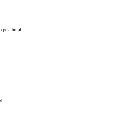
o pela brapi.
i.