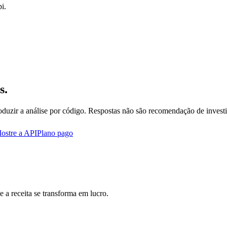
i.
s.
oduzir a análise por código. Respostas não são recomendação de invest
ostre a API
Plano pago
 a receita se transforma em lucro.