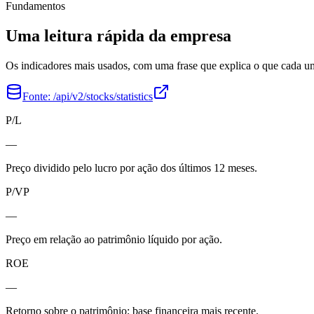
Fundamentos
Uma leitura rápida da empresa
Os indicadores mais usados, com uma frase que explica o que cada 
Fonte:
/api/v2/stocks/statistics
P/L
—
Preço dividido pelo lucro por ação dos últimos 12 meses.
P/VP
—
Preço em relação ao patrimônio líquido por ação.
ROE
—
Retorno sobre o patrimônio; base financeira mais recente.