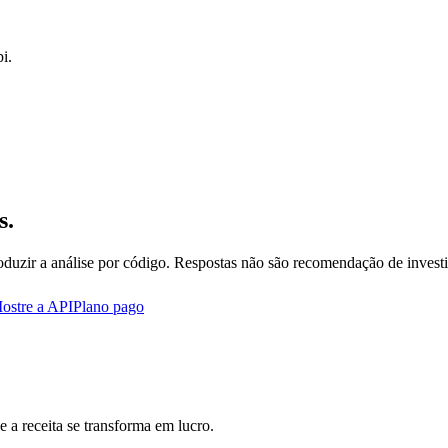
i.
s.
oduzir a análise por código. Respostas não são recomendação de invest
ostre a API
Plano pago
 a receita se transforma em lucro.