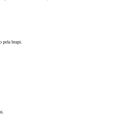
o pela brapi.
i.