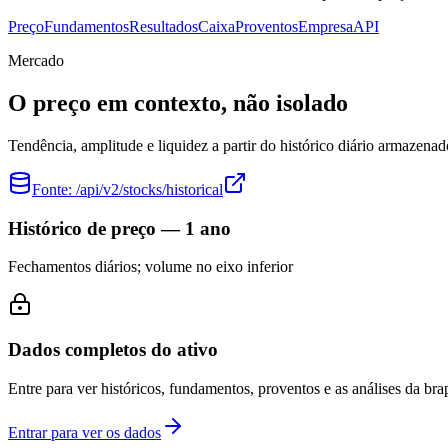
Preço
Fundamentos
Resultados
Caixa
Proventos
Empresa
API
Mercado
O preço em contexto, não isolado
Tendência, amplitude e liquidez a partir do histórico diário armazenad
Fonte:
/api/v2/stocks/historical
Histórico de preço — 1 ano
Fechamentos diários; volume no eixo inferior
Dados completos do ativo
Entre para ver históricos, fundamentos, proventos e as análises da brap
Entrar para ver os dados