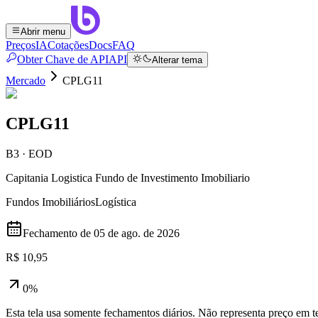
Abrir menu
Preços
IA
Cotações
Docs
FAQ
Obter Chave de API
API
Alterar tema
Mercado
CPLG11
CPLG11
B3 · EOD
Capitania Logistica Fundo de Investimento Imobiliario
Fundos Imobiliários
Logística
Fechamento de
05 de ago. de 2026
R$ 10,95
0%
Esta tela usa somente fechamentos diários. Não representa preço em