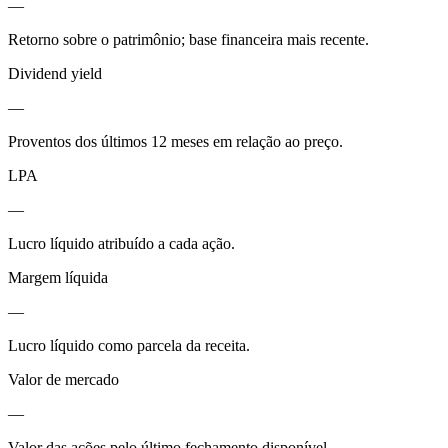
—
Retorno sobre o patrimônio; base financeira mais recente.
Dividend yield
—
Proventos dos últimos 12 meses em relação ao preço.
LPA
—
Lucro líquido atribuído a cada ação.
Margem líquida
—
Lucro líquido como parcela da receita.
Valor de mercado
—
Valor das ações pelo último fechamento disponível.