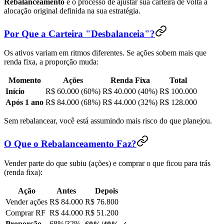
Rebalanceamento
é o processo de ajustar sua carteira de volta à
alocação original definida na sua estratégia.
Por Que a Carteira "Desbalanceia"?
Os ativos variam em ritmos diferentes. Se ações sobem mais que
renda fixa, a proporção muda:
Momento
Ações
Renda Fixa
Total
Início
R$ 60.000 (60%)
R$ 40.000 (40%)
R$ 100.000
Após 1 ano
R$ 84.000 (68%)
R$ 44.000 (32%)
R$ 128.000
Sem rebalancear, você está assumindo mais risco do que planejou.
O Que o Rebalanceamento Faz?
Vender parte do que subiu (ações) e comprar o que ficou para trás
(renda fixa):
Ação
Antes
Depois
Vender ações
R$ 84.000
R$ 76.800
Comprar RF
R$ 44.000
R$ 51.200
Proporção
68%/32%