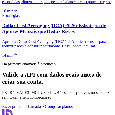
escondidas, dimensionar posições e rebalancear com poucas regras.
10 min
Estratégias
Dollar Cost Averaging (DCA) 2026: Estratégia de
Aportes Mensais que Reduz Riscos
Aprenda Dollar Cost Averaging (DCA) ✓ Aportes mensais para
reduzir riscos e construir patrimônio. Calculadora inclusa!
14 min
Da primeira chamada à produção
Valide a API com dados reais antes de
criar sua conta.
PETR4, VALE3, MGLU3 e ITUB4 estão disponíveis no sandbox,
sem token e sem compromisso.
Fazer primeira chamada
Comparar planos