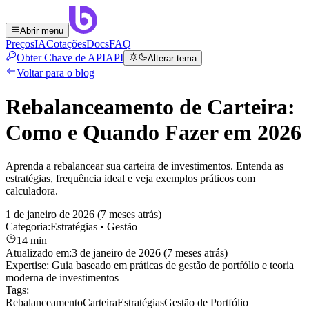
Abrir menu
Preços
IA
Cotações
Docs
FAQ
Obter Chave de API
API
Alterar tema
Voltar para o blog
Rebalanceamento de Carteira:
Como e Quando Fazer em 2026
Aprenda a rebalancear sua carteira de investimentos. Entenda as
estratégias, frequência ideal e veja exemplos práticos com
calculadora.
1 de janeiro de 2026 (7 meses atrás)
Categoria:
Estratégias
• Gestão
14 min
Atualizado em:
3 de janeiro de 2026 (7 meses atrás)
Expertise:
Guia baseado em práticas de gestão de portfólio e teoria
moderna de investimentos
Tags:
Rebalanceamento
Carteira
Estratégias
Gestão de Portfólio