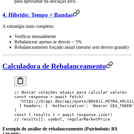
para aproximar da alocação alvo.
4. Híbrido: Tempo + Bandas
A estratégia mais completa:
Verificar mensalmente
Rebalancear apenas se desvio > 5%
Rebalanceamento forçado anual (mesmo sem desvio grande)
Calculadora de Rebalanceamento
// Buscar cotações atuais para calcular valores
const
 response
 =
 await
 fetch
(
  '
https://brapi.dev/api/quote/BOVA11,PETR4,XPLG11
  {
 headers
:
 {
 '
Authorization
'
:
 '
Bearer SEU_TOKEN
'
)
const
 { 
results
 } 
=
 await
 response
.
json
()
// results[]: symbol, regularMarketPrice
Exemplo de análise de rebalanceamento (Patrimônio: R$