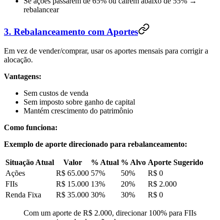
Se ações passarem de 65% ou caírem abaixo de 55% →
rebalancear
3. Rebalanceamento com Aportes
Em vez de vender/comprar, usar os aportes mensais para corrigir a
alocação.
Vantagens:
Sem custos de venda
Sem imposto sobre ganho de capital
Mantém crescimento do patrimônio
Como funciona:
Exemplo de aporte direcionado para rebalanceamento:
Situação Atual
Valor
% Atual
% Alvo
Aporte Sugerido
Ações
R$ 65.000
57%
50%
R$ 0
FIIs
R$ 15.000
13%
20%
R$ 2.000
Renda Fixa
R$ 35.000
30%
30%
R$ 0
Com um aporte de R$ 2.000, direcionar 100% para FIIs