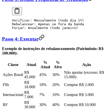
Verificar: Mensalmente (todo dia 1º)
Rebalancear: Apenas se fora da banda
Forçar: Anualmente (todo janeiro)
Passo 4: Executar
Exemplo de instruções de rebalanceamento (Patrimônio: R$
100.000):
%
%
Classe
Atual
Ação
Atual
Alvo
R$
Não aportar (excesso: R$
Ações Brasil
45%
30%
45.000
15.000)
R$
FIIs
18%
20%
Comprar R$ 2.000
18.000
R$
Internacional
7%
10%
Comprar R$ 3.000
7.000
R$
RF
30%
40%
Comprar R$ 10.000
30.000