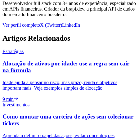
Desenvolvedor full-stack com 8+ anos de experiência, especializado
em APIs financeiras. Criador da brapi.dev, a principal API de dados
do mercado financeiro brasileiro.
Ver perfil completo
X (Twitter)
LinkedIn
Artigos Relacionados
Estratégias
Alocação de ativos por idade: use a regra sem cair
na fórmula
Idade ajuda a pensar no risco, mas prazo, renda e objetivos
importam mais. Veja exemplos simples de alocação.
9 min
Investimentos
Como montar uma carteira de ações sem colecionar
tickers
Aprenda a definir o papel das ações, evitar concentrações