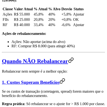
120.000):
Classe
Valor Atual
% Atual
% Alvo
Desvio
Status
Ações
R$ 55.000
45,8%
40%
+5,8%
Ajustar
FIIs
R$ 25.000
20,8%
20%
+0,8%
OK
RF
R$ 40.000
33,4%
40%
-6,6%
Ajustar
Ações de rebalanceamento:
Ações: Não aportar (acima do alvo)
RF: Comprar R$ 8.000 (para atingir 40%)
Quando NÃO Rebalancear
Rebalancear nem sempre é a melhor opção:
1. Custos Superam Benefícios
Se os custos de transação (corretagem, spread) forem maiores que o
benefício do rebalanceamento.
Regra prática
: Só rebalancear se o ajuste for > R$ 1.000 por classe.