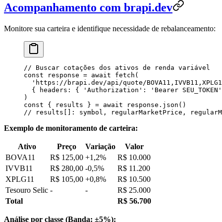
Acompanhamento com brapi.dev
Monitore sua carteira e identifique necessidade de rebalanceamento:
// Buscar cotações dos ativos de renda variável
const
 response
 =
 await
 fetch
(
  '
https://brapi.dev/api/quote/BOVA11,IVVB11,XPLG1
  {
 headers
:
 {
 '
Authorization
'
:
 '
Bearer SEU_TOKEN
'
)
const
 { 
results
 } 
=
 await
 response
.
json
()
// results[]: symbol, regularMarketPrice, regularM
Exemplo de monitoramento de carteira:
Ativo
Preço
Variação
Valor
BOVA11
R$ 125,00
+1,2%
R$ 10.000
IVVB11
R$ 280,00
-0,5%
R$ 11.200
XPLG11
R$ 105,00
+0,8%
R$ 10.500
Tesouro Selic
-
-
R$ 25.000
Total
R$ 56.700
Análise por classe (Banda: ±5%):