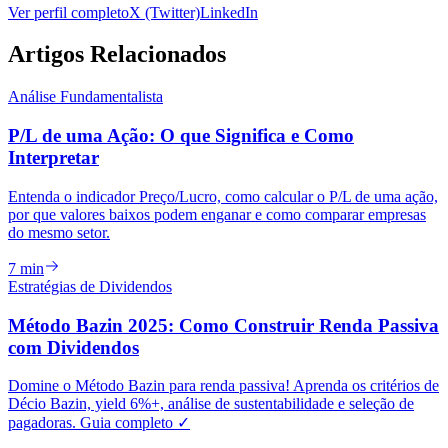
Ver perfil completo
X (Twitter)
LinkedIn
Artigos Relacionados
Análise Fundamentalista
P/L de uma Ação: O que Significa e Como
Interpretar
Entenda o indicador Preço/Lucro, como calcular o P/L de uma ação,
por que valores baixos podem enganar e como comparar empresas
do mesmo setor.
7 min
Estratégias de Dividendos
Método Bazin 2025: Como Construir Renda Passiva
com Dividendos
Domine o Método Bazin para renda passiva! Aprenda os critérios de
Décio Bazin, yield 6%+, análise de sustentabilidade e seleção de
pagadoras. Guia completo ✓