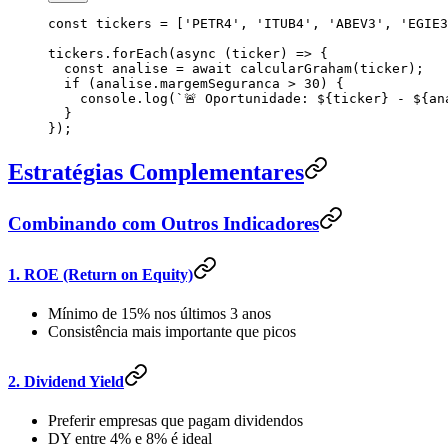
const
 tickers
 =
 [
'
PETR4
'
, 
'
ITUB4
'
, 
'
ABEV3
'
, 
'
EGIE3
tickers
.
forEach
(
async
 (
ticker
) 
=>
 {
  const
 analise
 =
 await
 calcularGraham
(
ticker
);
  if
 (
analise
.
margemSeguranca
 >
 30
) {
    console
.
log
(
`
🚨 Oportunidade: 
${
ticker
}
 - 
${
an
  }
});
Estratégias Complementares
Combinando com Outros Indicadores
1. ROE (Return on Equity)
Mínimo de 15% nos últimos 3 anos
Consistência mais importante que picos
2. Dividend Yield
Preferir empresas que pagam dividendos
DY entre 4% e 8% é ideal