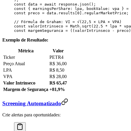
const
 data
 =
 await
 response
.
json
();
const
 { 
earningsPerShare
: 
lpa
, 
bookValue
: 
vpa
 } 
=
 
const
 preco
 =
 data
.
results
[
0
].
regularMarketPrice
;
// Fórmula de Graham: VI = √(22,5 × LPA × VPA)
const
 valorIntrinseco
 =
 Math
.
sqrt
(
22.5
 *
 lpa
 *
 vpa
const
 margemSeguranca
 =
 ((
valorIntrinseco
 -
 preco
)
Exemplo de Resultado:
Métrica
Valor
Ticker
PETR4
Preço Atual
R$ 36,00
LPA
R$ 8,50
VPA
R$ 28,00
Valor Intrínseco
R$ 65,47
Margem de Segurança
+81,9%
Screening Automatizado
Crie alertas para oportunidades: