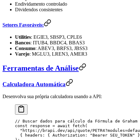
Endividamento controlado
Dividendos consistentes
Setores Favoráveis:
Utilities
: EGIE3, SBSP3, CPLE6
Bancos
: ITUB4, BBDC4, BBAS3
Consumo
: ABEV3, BRFS3, JBSS3
Varejo
: MGLU3, LREN3, AMER3
Ferramentas de Análise
Calculadora Automática
Desenvolva sua própria calculadora usando a API:
// Buscar dados para cálculo da Fórmula de Graham
const
 response
 =
 await
 fetch
(
  "
https://brapi.dev/api/quote/PETR4?modules=defau
  {
 headers
:
 {
 Authorization
:
 "
Bearer SEU_TOKEN
"
 }
);