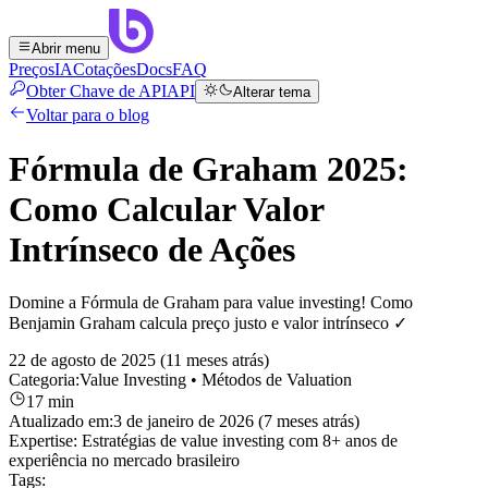
Abrir menu
Preços
IA
Cotações
Docs
FAQ
Obter Chave de API
API
Alterar tema
Voltar para o blog
Fórmula de Graham 2025:
Como Calcular Valor
Intrínseco de Ações
Domine a Fórmula de Graham para value investing! Como
Benjamin Graham calcula preço justo e valor intrínseco ✓
22 de agosto de 2025 (11 meses atrás)
Categoria:
Value Investing
• Métodos de Valuation
17 min
Atualizado em:
3 de janeiro de 2026 (7 meses atrás)
Expertise:
Estratégias de value investing com 8+ anos de
experiência no mercado brasileiro
Tags: