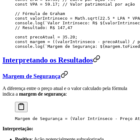
const
 VPA
 =
 59.17
; 
// Valor patrimonial por ação
// Fórmula de Graham
const
 valorIntrinseco
 =
 Math
.
sqrt
(
22.5
 *
 LPA
 *
 VPA
console
.
log
(
`
Valor Intrínseco: R$ 
${
valorIntrinsec
// Resultado: R$ 147,47
const
 precoAtual
 =
 35.20
;
const
 margem
 =
 ((
valorIntrinseco
 -
 precoAtual
) 
/
 p
console
.
log
(
`
Margem de Segurança: 
${
margem
.
toFixed
Interpretando os Resultados
Margem de Segurança
A diferença entre o preço atual e o valor calculado pela fórmula
indica a
margem de segurança
:
Margem de Segurança = (Valor Intrínseco - Preço At
Interpretação:
Positiva
: Ação potencialmente subvalorizada