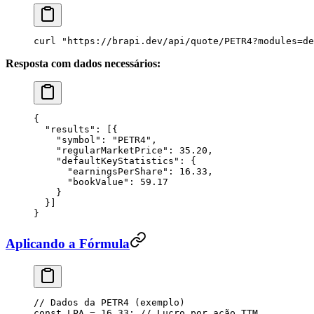
curl
 "
https://brapi.dev/api/quote/PETR4?modules=de
Resposta com dados necessários:
{
  "
results
"
: [{
    "
symbol
"
: 
"
PETR4
"
,
    "
regularMarketPrice
"
: 
35.20
,
    "
defaultKeyStatistics
"
: {
      "
earningsPerShare
"
: 
16.33
,
      "
bookValue
"
: 
59.17
    }
  }]
}
Aplicando a Fórmula
// Dados da PETR4 (exemplo)
const
 LPA
 =
 16.33
; 
// Lucro por ação TTM