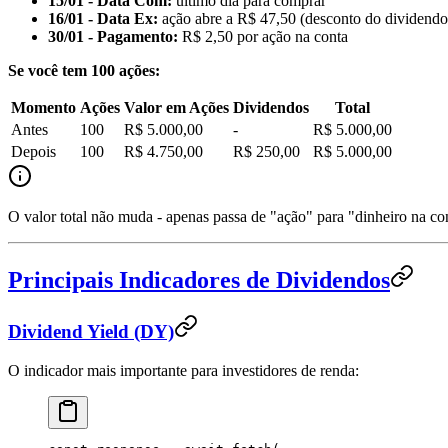
15/01 - Data Com:
último dia para comprar
16/01 - Data Ex:
ação abre a R$ 47,50 (desconto do dividendo
30/01 - Pagamento:
R$ 2,50 por ação na conta
Se você tem 100 ações:
Momento
Ações
Valor em Ações
Dividendos
Total
Antes
100
R$ 5.000,00
-
R$ 5.000,00
Depois
100
R$ 4.750,00
R$ 250,00
R$ 5.000,00
O valor total não muda - apenas passa de "ação" para "dinheiro na con
Principais Indicadores de Dividendos
Dividend Yield (DY)
O indicador mais importante para investidores de renda: