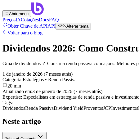
Abrir menu
Preços
IA
Cotações
Docs
FAQ
Obter Chave de API
API
Alterar tema
Voltar para o blog
Dividendos 2026: Como Constru
Guia de dividendos ✓ Construa renda passiva com ações. Melhores pa
1 de janeiro de 2026 (7 meses atrás)
Categoria:
Estratégias
• Renda Passiva
20 min
Atualizado em:
3 de janeiro de 2026 (7 meses atrás)
Expertise:
Especialistas em estratégias de renda passiva e investimen
Tags:
Dividendos
Renda Passiva
Dividend Yield
Proventos
JCP
Investimentos
Neste artigo
Table of Contents