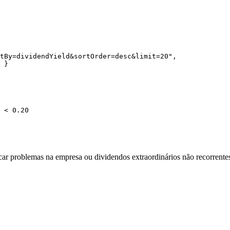
tBy=dividendYield&sortOrder=desc&limit=20
"
,
 }
 <
 0.20
ar problemas na empresa ou dividendos extraordinários não recorrente