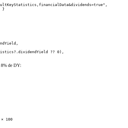
ultKeyStatistics,financialData&dividends=true
"
,
 }
ndYield
,
istics
?.
dividendYield
 ??
 0
),
a 8% de DY:
 × 100