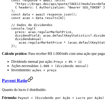
const
 response
 =
 await
 fetch
(
  "
https://brapi.dev/api/quote/TAEE11?modules=defa
  {
 headers
:
 {
 Authorization
:
 "
Bearer SEU_TOKEN
"
 }
);
const
 data
 =
 await
 response
.
json
();
const
 acao
 =
 data
.
results
[
0
];
// Dados de dividendos
console
.
log
({
  preco
:
 acao
.
regularMarketPrice
,
  dividendYield
:
 acao
.
defaultKeyStatistics
?.
divide
  dividendoAnual
:
    acao
.
regularMarketPrice
 *
 (
acao
.
defaultKeyStat
});
Cálculo prático:
Para receber R$ 1.000/mês com uma ação que pag
Dividendo mensal por ação:
Preço × 8% ÷ 12
Ações necessárias:
1.000 ÷ (dividendo mensal)
Investimento:
ações × preço
Payout Ratio
Quanto do lucro é distribuído:
Fórmula:
Payout = (Dividendo por Ação ÷ Lucro por Ação)