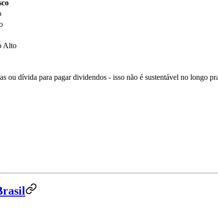
sco
o
o
 Alto
s ou dívida para pagar dividendos - isso não é sustentável no longo pr
rasil