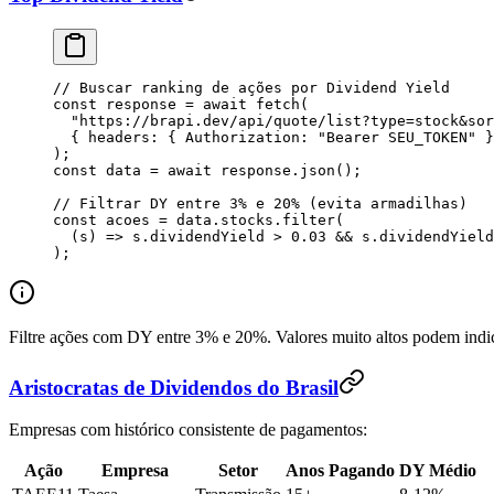
// Buscar ranking de ações por Dividend Yield
const
 response
 =
 await
 fetch
(
  "
https://brapi.dev/api/quote/list?type=stock&sor
  {
 headers
:
 {
 Authorization
:
 "
Bearer SEU_TOKEN
"
 }
);
const
 data
 =
 await
 response
.
json
();
// Filtrar DY entre 3% e 20% (evita armadilhas)
const
 acoes
 =
 data
.
stocks
.
filter
(
  (
s
) 
=>
 s
.
dividendYield
 >
 0.03
 &&
 s
.
dividendYield
);
Filtre ações com DY entre 3% e 20%. Valores muito altos podem indic
Aristocratas de Dividendos do Brasil
Empresas com histórico consistente de pagamentos:
Ação
Empresa
Setor
Anos Pagando
DY Médio