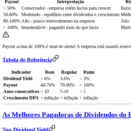
Payout
Interpretação
Ri
< 50%
Conservador - empresa retém lucros para crescer
Baix
50-80%
Moderado - equilíbrio entre dividendos e crescimento
Médi
80-100%
Alto - pouco reinvestimento na empresa
Alto
> 100%
Insustentável - pagando mais do que lucra
Muito
Payout acima de 100% é sinal de alerta! A empresa está usando reserva
Tabela de Referência
Indicador
Bom
Regular
Ruim
Dividend Yield
> 6%
3-6%
< 3%
Payout
40-70%
70-90%
> 100%
Anos consecutivos
> 10
5-10
< 5
Crescimento DPA
> inflação
= inflação
< inflação
As Melhores Pagadoras de Dividendos do B
Top Dividend Yield