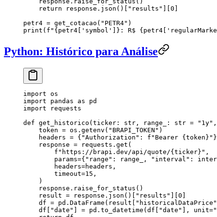
    response.raise_for_status()
    return
 response.json()[
"
results
"
][
0
]
petr4 
=
 get_cotacao(
"
PETR4
"
)
print
(
f
"
{
petr4[
'
symbol
'
]
}
: R$ 
{
petr4[
'
regularMarke
Python: Histórico para Análise
import
 os
import
 pandas 
as
 pd
import
 requests
def
 get_historico
(
ticker
: 
str
, 
range_
: 
str
 =
 "
1y
"
,
    token 
=
 os.getenv(
"
BRAPI_TOKEN
"
)
    headers 
=
 {
"
Authorization
"
: 
f
"Bearer 
{
token
}
"
}
    response 
=
 requests.get(
        f
"https://brapi.dev/api/quote/
{
ticker
}
"
,
        params
=
{
"
range
"
: range_, 
"
interval
"
: inter
        headers
=
headers,
        timeout
=
15
,
    )
    response.raise_for_status()
    result 
=
 response.json()[
"
results
"
][
0
]
    df 
=
 pd.DataFrame(result[
"
historicalDataPrice
"
    df[
"
date
"
] 
=
 pd.to_datetime(df[
"
date
"
], 
unit
=
"