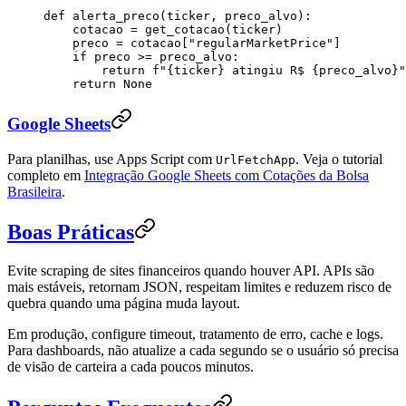
def
 alerta_preco
(
ticker
, 
preco_alvo
):
    cotacao 
=
 get_cotacao(ticker)
    preco 
=
 cotacao[
"
regularMarketPrice
"
]
    if
 preco 
>=
 preco_alvo:
        return
 f
"
{
ticker
}
 atingiu R$ 
{
preco_alvo
}
"
    return
 None
Google Sheets
Para planilhas, use Apps Script com
. Veja o tutorial
UrlFetchApp
completo em
Integração Google Sheets com Cotações da Bolsa
Brasileira
.
Boas Práticas
Evite scraping de sites financeiros quando houver API. APIs são
mais estáveis, retornam JSON, respeitam limites e reduzem risco de
quebra quando uma página muda layout.
Em produção, configure timeout, tratamento de erro, cache e logs.
Para dashboards, não atualize a cada segundo se o usuário só precisa
de visão de carteira a cada poucos minutos.