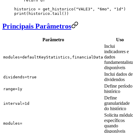
    return
 df
historico 
=
 get_historico(
"
VALE3
"
, 
"
6mo
"
, 
"
1d
"
)
print
(historico.tail())
Principais Parâmetros
Parâmetro
Uso
Inclui
indicadores e
dados
modules=defaultKeyStatistics,financialData
fundamentalist
disponíveis
Inclui dados de
dividends=true
dividendos
Define período
range=1y
histórico
Define
granularidade
interval=1d
do histórico
Solicita módul
específicos
modules=
quando
disponíveis