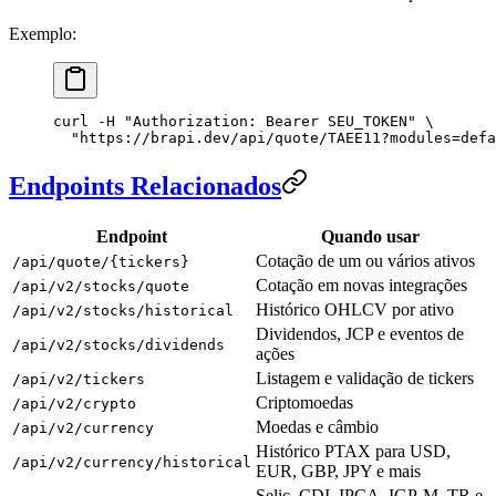
Exemplo:
curl
 -H
 "
Authorization: Bearer SEU_TOKEN
"
 \
  "
https://brapi.dev/api/quote/TAEE11?modules=defa
Endpoints Relacionados
Endpoint
Quando usar
Cotação de um ou vários ativos
/api/quote/{tickers}
Cotação em novas integrações
/api/v2/stocks/quote
Histórico OHLCV por ativo
/api/v2/stocks/historical
Dividendos, JCP e eventos de
/api/v2/stocks/dividends
ações
Listagem e validação de tickers
/api/v2/tickers
Criptomoedas
/api/v2/crypto
Moedas e câmbio
/api/v2/currency
Histórico PTAX para USD,
/api/v2/currency/historical
EUR, GBP, JPY e mais
Selic, CDI, IPCA, IGP-M, TR e