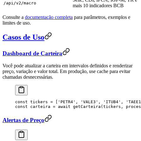
/api/v2/macro
mais 10 indicadores BCB
Consulte a
documentação completa
para parâmetros, exemplos e
limites de uso.
Casos de Uso
Dashboard de Carteira
Você pode atualizar a carteira em intervalos definidos e renderizar
preço, variação e valor total. Em produção, use cache para evitar
chamadas desnecessárias.
const
 tickers
 =
 [
'
PETR4
'
, 
'
VALE3
'
, 
'
ITUB4
'
, 
'
TAEE1
const
 carteira
 =
 await
 getCarteira
(
tickers
, 
proces
Alertas de Preço