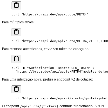
curl
 "
https://brapi.dev/api/quote/PETR4
"
Para múltiplos ativos:
curl
 "
https://brapi.dev/api/quote/PETR4,VALE3,ITUB
Para recursos autenticados, envie seu token no cabeçalho:
curl
 -H
 "
Authorization: Bearer SEU_TOKEN
"
 \
  "
https://brapi.dev/api/quote/PETR4?modules=defau
Para uma integração nova, prefira o endpoint v2 de cotação:
curl
 "
https://brapi.dev/api/v2/stocks/quote?symbol
O endpoint
continua funcionando. A API
/api/quote/{tickers}