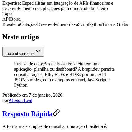
Expertise:
Especialistas em integração de APIs financeiras e
desenvolvimento de aplicações para o mercado brasileiro
Tags:
API
Bolsa
Brasileira
Cotações
Desenvolvimento
JavaScript
Python
Tutorial
Grátis
Neste artigo
Table of Contents
Precisa de cotações da bolsa brasileira em uma
aplicação, planilha ou dashboard? A brapi.dev permite
consultar ações, FIIs, ETFs e BDRs por uma API
JSON simples, com exemplos em curl, JavaScript e
Python.
Publicado em
7 de janeiro, 2026
por
Alisson Leal
Resposta Rápida
A forma mais simples de consultar uma ação brasileira é: