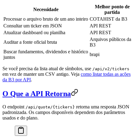
Melhor ponto de
Necessidade
partida
Processar o arquivo bruto de um ano inteiro
COTAHIST da B3
Consultar um ticker em JSON
API REST
Atualizar dashboard ou planilha
API REST
Arquivos públicos da
Auditar a fonte oficial bruta
B3
Buscar fundamentos, dividendos e histórico
brapi
juntos
Se você precisa da lista atual de símbolos, use
/api/v2/tickers
em vez de manter um CSV antigo. Veja
como listar todas as ações
da B3 por API
.
O Que a API Retorna
O endpoint
retorna uma resposta JSON
/api/quote/{tickers}
padronizada. Os campos disponíveis dependem dos parâmetros
usados e do plano.