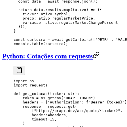
  const
 data
 =
 await
 response
.
json
();
  return
 data
.
results
.
map
((
ativo
) 
=>
 ({
    ticker
:
 ativo
.
symbol
,
    preco
:
 ativo
.
regularMarketPrice
,
    variacao
:
 ativo
.
regularMarketChangePercent
,
  }));
}
const
 carteira
 =
 await
 getCarteira
([
'
PETR4
'
, 
'
VALE
console
.
table
(
carteira
);
Python: Cotações com requests
import
 os
import
 requests
def
 get_cotacao
(
ticker
: 
str
):
    token 
=
 os.getenv(
"
BRAPI_TOKEN
"
)
    headers 
=
 {
"
Authorization
"
: 
f
"Bearer 
{
token
}
"
}
    response 
=
 requests.get(
        f
"https://brapi.dev/api/quote/
{
ticker
}
"
,
        headers
=
headers,
        timeout
=
15
,
    )