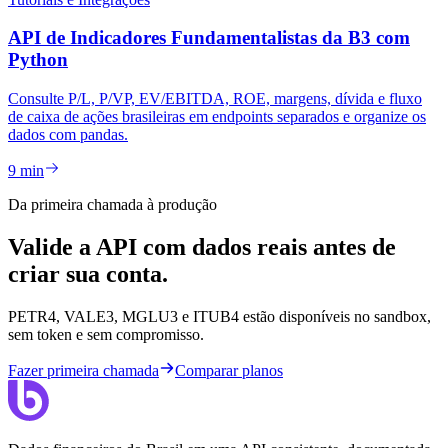
API de Indicadores Fundamentalistas da B3 com
Python
Consulte P/L, P/VP, EV/EBITDA, ROE, margens, dívida e fluxo
de caixa de ações brasileiras em endpoints separados e organize os
dados com pandas.
9 min
Da primeira chamada à produção
Valide a API com dados reais antes de
criar sua conta.
PETR4, VALE3, MGLU3 e ITUB4 estão disponíveis no sandbox,
sem token e sem compromisso.
Fazer primeira chamada
Comparar planos