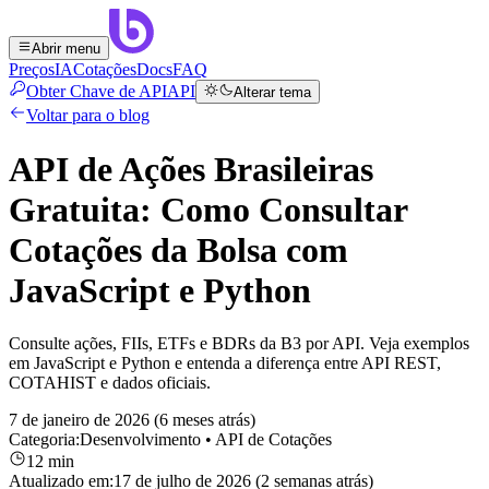
Abrir menu
Preços
IA
Cotações
Docs
FAQ
Obter Chave de API
API
Alterar tema
Voltar para o blog
API de Ações Brasileiras
Gratuita: Como Consultar
Cotações da Bolsa com
JavaScript e Python
Consulte ações, FIIs, ETFs e BDRs da B3 por API. Veja exemplos
em JavaScript e Python e entenda a diferença entre API REST,
COTAHIST e dados oficiais.
7 de janeiro de 2026 (6 meses atrás)
Categoria:
Desenvolvimento
• API de Cotações
12 min
Atualizado em:
17 de julho de 2026 (2 semanas atrás)