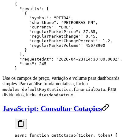
{
  "
results
"
: [
    {
      "
symbol
"
: 
"
PETR4
"
,
      "
shortName
"
: 
"
PETROBRAS PN
"
,
      "
currency
"
: 
"
BRL
"
,
      "
regularMarketPrice
"
: 
37.85
,
      "
regularMarketChange
"
: 
0.45
,
      "
regularMarketChangePercent
"
: 
1.2
,
      "
regularMarketVolume
"
: 
45678900
    }
  ],
  "
requestedAt
"
: 
"
2026-04-23T14:30:00.000Z
"
,
  "
took
"
: 
245
}
Use os campos de preço, variação e volume para dashboards
simples. Para análise fundamentalista, inclua
. Para
modules=defaultKeyStatistics,financialData
dividendos, inclua
.
dividends=true
JavaScript: Consultar Cotações
async
 function
 getCotacao
(
ticker
, 
token
) {