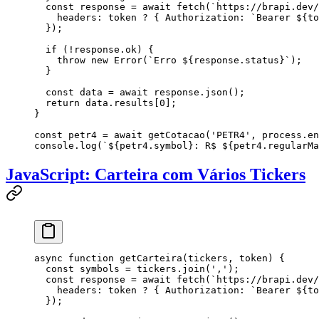
  const
 response
 =
 await
 fetch
(
`
https://brapi.dev/
    headers
:
 token
 ?
 {
 Authorization
:
 `
Bearer 
${
to
  });
  if
 (
!
response
.
ok
) {
    throw
 new
 Error
(
`
Erro 
${
response
.
status
}`
);
  }
  const
 data
 =
 await
 response
.
json
();
  return
 data
.
results
[
0
];
}
const
 petr4
 =
 await
 getCotacao
(
'
PETR4
'
, 
process
.
en
console
.
log
(
`${
petr4
.
symbol
}
: R$ 
${
petr4
.
regularMa
JavaScript: Carteira com Vários Tickers
async
 function
 getCarteira
(
tickers
, 
token
) {
  const
 symbols
 =
 tickers
.
join
(
'
,
'
);
  const
 response
 =
 await
 fetch
(
`
https://brapi.dev/
    headers
:
 token
 ?
 {
 Authorization
:
 `
Bearer 
${
to
  });