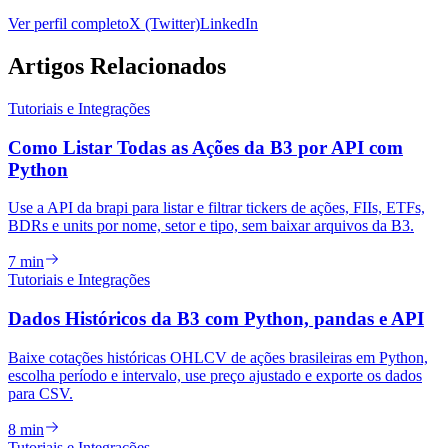
Ver perfil completo
X (Twitter)
LinkedIn
Artigos Relacionados
Tutoriais e Integrações
Como Listar Todas as Ações da B3 por API com
Python
Use a API da brapi para listar e filtrar tickers de ações, FIIs, ETFs,
BDRs e units por nome, setor e tipo, sem baixar arquivos da B3.
7 min
Tutoriais e Integrações
Dados Históricos da B3 com Python, pandas e API
Baixe cotações históricas OHLCV de ações brasileiras em Python,
escolha período e intervalo, use preço ajustado e exporte os dados
para CSV.
8 min
Tutoriais e Integrações