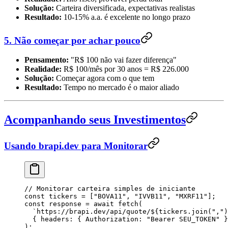
Solução:
Carteira diversificada, expectativas realistas
Resultado:
10-15% a.a. é excelente no longo prazo
5. Não começar por achar pouco
Pensamento:
"R$ 100 não vai fazer diferença"
Realidade:
R$ 100/mês por 30 anos = R$ 226.000
Solução:
Começar agora com o que tem
Resultado:
Tempo no mercado é o maior aliado
Acompanhando seus Investimentos
Usando brapi.dev para Monitorar
// Monitorar carteira simples de iniciante
const
 tickers
 =
 [
"
BOVA11
"
, 
"
IVVB11
"
, 
"
MXRF11
"
];
const
 response
 =
 await
 fetch
(
  `
https://brapi.dev/api/quote/
${
tickers
.
join
(
"
,
"
)
  {
 headers
:
 {
 Authorization
:
 "
Bearer SEU_TOKEN
"
 }
);