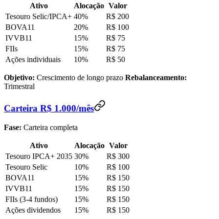
Ativo
Alocação
Valor
Tesouro Selic/IPCA+
40%
R$ 200
BOVA11
20%
R$ 100
IVVB11
15%
R$ 75
FIIs
15%
R$ 75
Ações individuais
10%
R$ 50
Objetivo:
Crescimento de longo prazo
Rebalanceamento:
Trimestral
Carteira R$ 1.000/mês
Fase:
Carteira completa
Ativo
Alocação
Valor
Tesouro IPCA+ 2035
30%
R$ 300
Tesouro Selic
10%
R$ 100
BOVA11
15%
R$ 150
IVVB11
15%
R$ 150
FIIs (3-4 fundos)
15%
R$ 150
Ações dividendos
15%
R$ 150