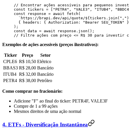
// Encontrar ações acessíveis para pequenos invest
const
 tickers
 =
 [
"
PETR4
"
, 
"
VALE3
"
, 
"
ITUB4
"
, 
"
BBDC4
const
 response
 =
 await
 fetch
(
  `
https://brapi.dev/api/quote/
${
tickers
.
join
(
"
,
"
)
  {
 headers
:
 {
 Authorization
:
 "
Bearer SEU_TOKEN
"
 }
);
const
 data
 =
 await
 response
.
json
();
// Filtre ações com preço <= R$ 30 para investir c
Exemplos de ações acessíveis (preços ilustrativos):
Ticker
Preço
Setor
CPLE6
R$ 10,50
Elétrico
BBAS3
R$ 28,00
Bancário
ITUB4
R$ 32,00
Bancário
PETR4
R$ 38,00
Petróleo
Como comprar no fracionário:
Adicione "F" ao final do ticker: PETR4F, VALE3F
Compre de 1 a 99 ações
Mesmos direitos de uma ação normal
4. ETFs - Diversificação Instantânea