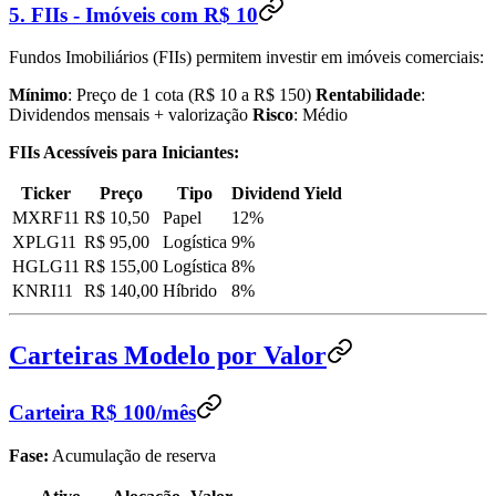
5. FIIs - Imóveis com R$ 10
Fundos Imobiliários (FIIs) permitem investir em imóveis comerciais:
Mínimo
: Preço de 1 cota (R$ 10 a R$ 150)
Rentabilidade
:
Dividendos mensais + valorização
Risco
: Médio
FIIs Acessíveis para Iniciantes:
Ticker
Preço
Tipo
Dividend Yield
MXRF11
R$ 10,50
Papel
12%
XPLG11
R$ 95,00
Logística
9%
HGLG11
R$ 155,00
Logística
8%
KNRI11
R$ 140,00
Híbrido
8%
Carteiras Modelo por Valor
Carteira R$ 100/mês
Fase:
Acumulação de reserva