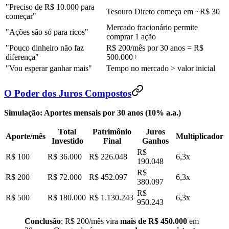
"Preciso de R$ 10.000 para
Tesouro Direto começa em ~R$ 30
começar"
Mercado fracionário permite
"Ações são só para ricos"
comprar 1 ação
"Pouco dinheiro não faz
R$ 200/mês por 30 anos = R$
diferença"
500.000+
"Vou esperar ganhar mais"
Tempo no mercado > valor inicial
O Poder dos Juros Compostos
Simulação: Aportes mensais por 30 anos (10% a.a.)
Total
Patrimônio
Juros
Aporte/mês
Multiplicador
Investido
Final
Ganhos
R$
R$ 100
R$ 36.000
R$ 226.048
6,3x
190.048
R$
R$ 200
R$ 72.000
R$ 452.097
6,3x
380.097
R$
R$ 500
R$ 180.000
R$ 1.130.243
6,3x
950.243
Conclusão
: R$ 200/mês vira
mais de R$ 450.000
em