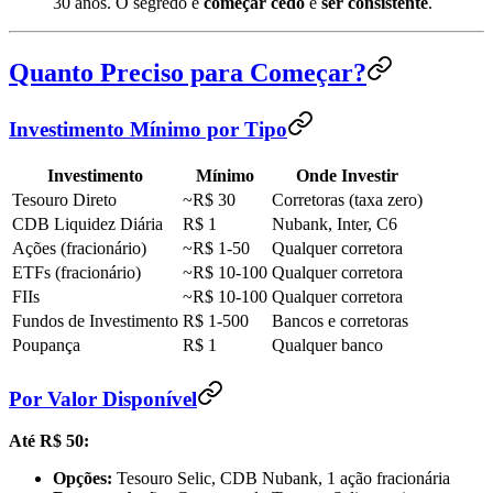
30 anos. O segredo é
começar cedo
e
ser consistente
.
Quanto Preciso para Começar?
Investimento Mínimo por Tipo
Investimento
Mínimo
Onde Investir
Tesouro Direto
~R$ 30
Corretoras (taxa zero)
CDB Liquidez Diária
R$ 1
Nubank, Inter, C6
Ações (fracionário)
~R$ 1-50
Qualquer corretora
ETFs (fracionário)
~R$ 10-100
Qualquer corretora
FIIs
~R$ 10-100
Qualquer corretora
Fundos de Investimento
R$ 1-500
Bancos e corretoras
Poupança
R$ 1
Qualquer banco
Por Valor Disponível
Até R$ 50:
Opções:
Tesouro Selic, CDB Nubank, 1 ação fracionária