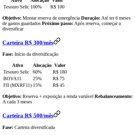
Ativo
Alocação
Valor
Tesouro Selic
100%
R$ 100
Objetivo:
Montar reserva de emergência
Duração:
Até ter 6 meses
de gastos guardados
Próximo passo:
Após reserva, começar a
diversificar
Carteira R$ 300/mês
Fase:
Início da diversificação
Ativo
Alocação
Valor
Tesouro Selic
60%
R$ 180
BOVA11
25%
R$ 75
FII (MXRF11)
15%
R$ 45
Objetivo:
Reserva + exposição a renda variável
Rebalanceamento:
A cada 3 meses
Carteira R$ 500/mês
Fase:
Carteira diversificada