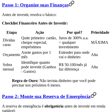
Passo 1: Organize suas Finanças
Antes de investir, resolva o básico:
Checklist Financeiro Antes de Investir:
Etapa
Ação
Por quê?
Prioridade
Quite primeiro: cartão,
Juros de 300% a.a.
Dívidas
cheque especial,
> qualquer
MÁXIMA
caras
empréstimos
investimento
Anote gastos por 1
Entender para onde
Orçamento
Alta
mês
vai o dinheiro
Identifique quanto
Sobra
R$ 50-100/mês já
pode investir (Ganhos
Alta
mensal
faz diferença
- Gastos)
Regra de Ouro
: Não invista dinheiro que você pode
precisar nos próximos 6 meses.
Passo 2: Monte sua Reserva de Emergência
A reserva de emergência é
obrigatória
antes de investir em renda
variável: