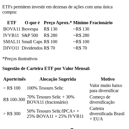
ETFs permitem investir em dezenas de ações com uma única
compra:
ETF
O que é
Preço Aprox.*
Mínimo Fracionário
BOVA11
Ibovespa
R$ 130
~R$ 130
IVVB11
S&P 500
R$ 280
~R$ 280
SMAL11
Small Caps
R$ 100
~R$ 100
DIVO11
Dividendos
R$ 70
~R$ 70
*Preços ilustrativos
Sugestão de Carteira ETF por Valor Mensal:
Aporte/mês
Alocação Sugerida
Motivo
Valor muito baixo
< R$ 100
100% Tesouro Selic
para diversificar
70% Tesouro Selic + 30%
Começo de
R$ 100-300
BOVA11 (fracionário)
diversificação
Carteira
50% Tesouro Selic/IPCA+ +
> R$ 300
diversificada Brasil
25% BOVA11 + 25% IVVB11
+ EUA